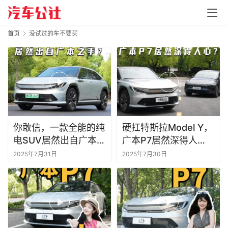
首页
没试过的车不要买
你敢信，一款全能的纯
硬扛特斯拉Model Y，
电SUV居然出自广本之
广本P7居然深得人
手？
心？
2025年7月31日
2025年7月30日