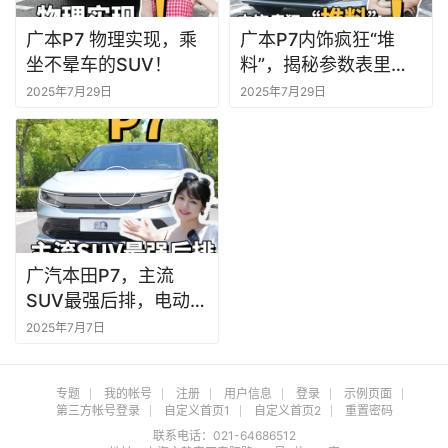
广本P7 物理实现，乘
广本P7内饰疯狂“堆
坐不晕车的SUV！
料”，揭秘参数表里没
告诉你的内容！
2025年7月29日
2025年7月29日
广汽本田P7，主流
SUV最强后排，电动新
选择
2025年7月7日
专题
我的帐号
注册
用户信息
登录
示例页面
第三方帐号登录
自定义首页1
自定义首页2
重置密码
联系电话：021-64686512