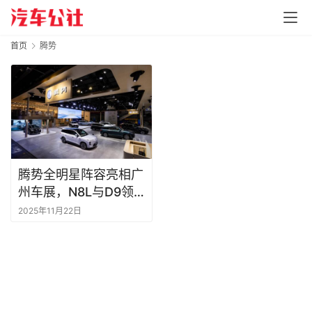
首页
腾势
腾势全明星阵容亮相广
州车展，N8L与D9领
衔展现中国豪华科技实
2025年11月22日
力 | 广州车展