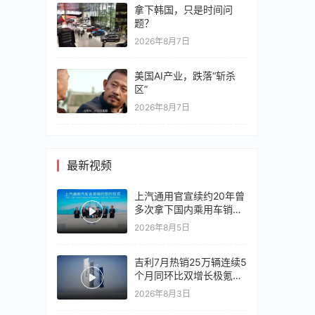
拿下韩国，只是时间问
题？
2026年8月7日
美国AI产业，跌落“斩杀
区”
2026年8月7日
最新视频
上汽通用官宣续约20年曾
多次拿下国内乘用车销冠
竞争激烈，上汽通用有信
2026年8月5日
心再战一局
吉利7月热销25万辆连续5
个月同环比双增长极氪销
量同比翻倍，出口再破10
2026年8月3日
万