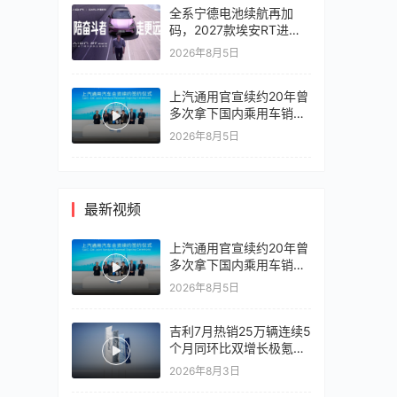
全系宁德电池续航再加
码，2027款埃安RT进入
10万区间
2026年8月5日
上汽通用官宣续约20年曾
多次拿下国内乘用车销冠
竞争激烈，上汽通用有信
2026年8月5日
心再战一局
最新视频
上汽通用官宣续约20年曾
多次拿下国内乘用车销冠
竞争激烈，上汽通用有信
2026年8月5日
心再战一局
吉利7月热销25万辆连续5
个月同环比双增长极氪销
量同比翻倍，出口再破10
2026年8月3日
万