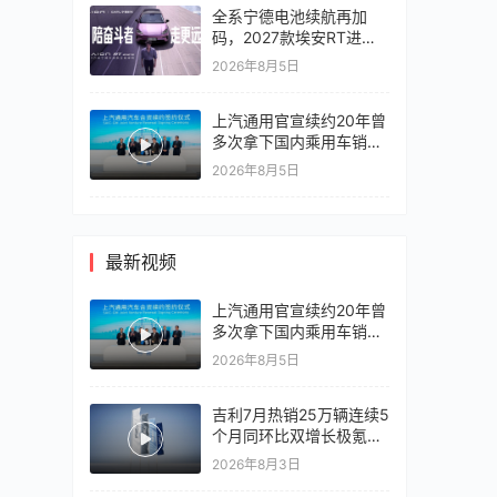
全系宁德电池续航再加
码，2027款埃安RT进入
10万区间
2026年8月5日
上汽通用官宣续约20年曾
多次拿下国内乘用车销冠
竞争激烈，上汽通用有信
2026年8月5日
心再战一局
最新视频
上汽通用官宣续约20年曾
多次拿下国内乘用车销冠
竞争激烈，上汽通用有信
2026年8月5日
心再战一局
吉利7月热销25万辆连续5
个月同环比双增长极氪销
量同比翻倍，出口再破10
2026年8月3日
万