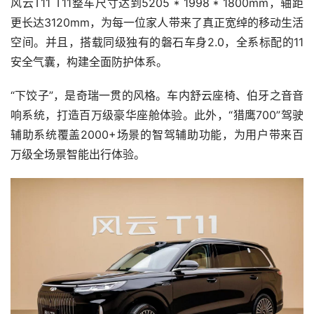
风云T11 T11整车尺寸达到5205 * 1998 * 1800mm，轴距
更长达3120mm，为每一位家人带来了真正宽绰的移动生活
空间。并且，搭载同级独有的磐石车身2.0，全系标配的11
安全气囊，构建全面防护体系。
“下饺子”，是奇瑞一贯的风格。车内舒云座椅、伯牙之音音
响系统，打造百万级豪华座舱体验。此外，“猎鹰700”驾驶
辅助系统覆盖2000+场景的智驾辅助功能，为用户带来百
万级全场景智能出行体验。