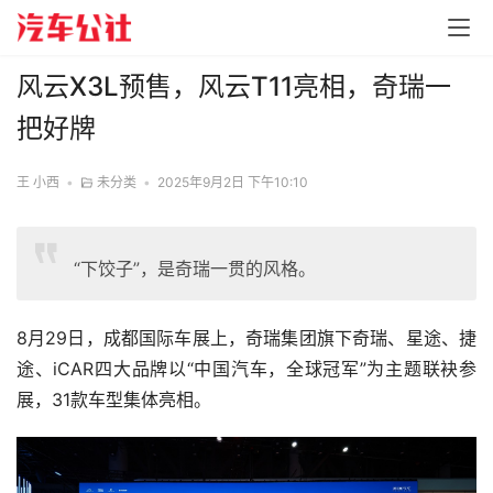
风云X3L预售，风云T11亮相，奇瑞一
把好牌
王 小西
•
未分类
•
2025年9月2日 下午10:10
“下饺子”，是奇瑞一贯的风格。
8月29日，成都国际车展上，奇瑞集团旗下奇瑞、星途、捷
途、iCAR四大品牌以“中国汽车，全球冠军”为主题联袂参
展，31款车型集体亮相。