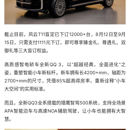
截止目前，风云T11盲定已下订12000+台，8月12日至9月
15日，只需支付1111元下订，即可尊享臻金礼、尊遇礼、双
御礼等三大盲订权益。
高质感智电轿车全新QQ 3，以“超越经典，全面进化”之
姿，重塑智能小车新标杆。新车拥有长4200+mm、轴距为
2700+mm的尺寸，凭借85%超高得房率，重新诠释“小车
大空间”的实用标准。
而且，全新QQ3全系搭载的猎鹰智驾500系统，支持全场景
APA智能泊车与高速NOA辅助驾驶，让小车也能拥有大智
慧。