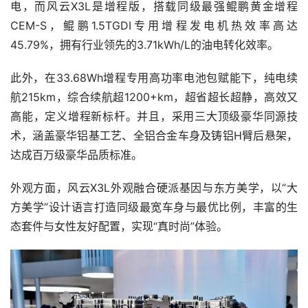
电，而风云X3L是增程版，搭载同级最强鲲鹏黄金增程
CEM-S，鲲鹏1.5TGDI专用增程发电机热效率高达
45.79%，拥有行业领先的3.71kWh/L的油电转化效率。
此外，在33.68Wh增程专用高功率电池包赋能下，纯电续
航215km，综合续航超1200+km，超省超长超静，高效又
高能，定义增程新标杆。并且，采用三大顶级豪华同源技
术，涵盖豪华铝基工艺、全铝合金车身及铸铝H臂后悬架，
达成百万级豪华品质标准。
外观方面，风云X3L外观融合硬派基因与东方美学，以“大
方美学”设计语言打造同级最宽车身与最优比例，丰富的生
态套件与女性友好配置，实现“真时尚”体验。