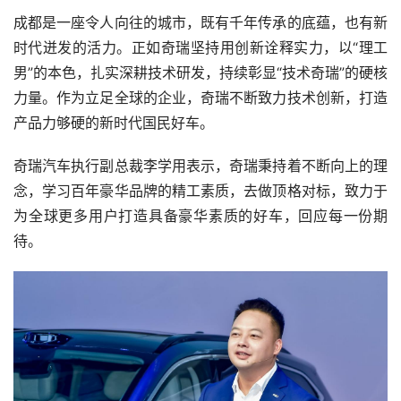
成都是一座令人向往的城市，既有千年传承的底蕴，也有新
时代迸发的活力。正如奇瑞坚持用创新诠释实力，以“理工
男”的本色，扎实深耕技术研发，持续彰显“技术奇瑞”的硬核
力量。作为立足全球的企业，奇瑞不断致力技术创新，打造
产品力够硬的新时代国民好车。
奇瑞汽车执行副总裁李学用表示，奇瑞秉持着不断向上的理
念，学习百年豪华品牌的精工素质，去做顶格对标
，致力于
为全球更多用户打造具备豪华素质的好车，回应每一份期
待。