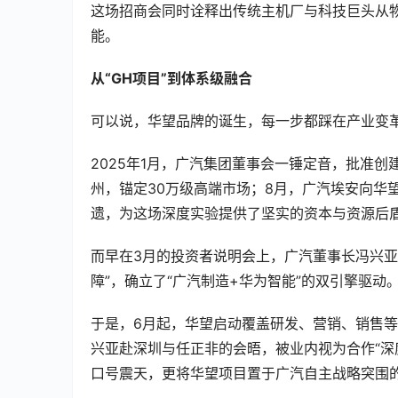
这场招商会同时诠释出传统主机厂与科技巨头从
能。
从
“
GH项目
”
到体系级融合
可以说，华望品牌的诞生，每一步都踩在产业变
2025年1月，广汽集团董事会一锤定音，批准创
州，锚定30万级高端市场；8月，广汽埃安向华
遗，为这场深度实验提供了坚实的资本与资源后
而早在3月的投资者说明会上，广汽董事长冯兴亚
障”，确立了“广汽制造+华为智能”的双引擎驱
于是，6月起，华望启动覆盖研发、营销、销售等
兴亚赴深圳与任正非的会晤，被业内视为合作“深度
口号震天，更将华望项目置于广汽自主战略突围