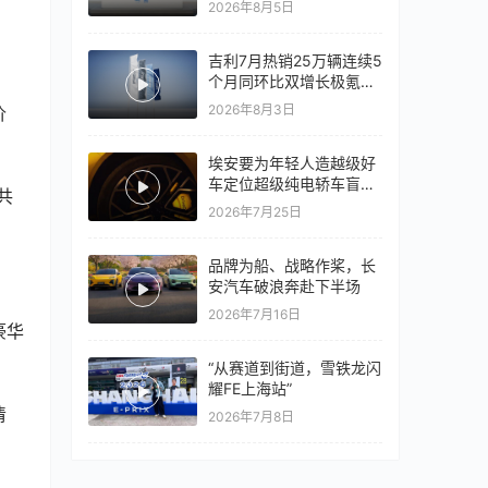
2026年8月5日
心再战一局
吉利7月热销25万辆连续5
个月同环比双增长极氪销
量同比翻倍，出口再破10
2026年8月3日
价
万
埃安要为年轻人造越级好
车定位超级纯电轿车盲猜
共
18万以上
2026年7月25日
品牌为船、战略作桨，长
安汽车破浪奔赴下半场
2026年7月16日
豪华
“从赛道到街道，雪铁龙闪
耀FE上海站”
清
2026年7月8日