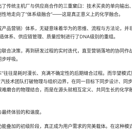
出了传统主机厂与供应商合作的三重窠臼：技术买卖的单向输出
性地走向了“体系级融合”——这是真正意义上的化学融合。
（集成产品营销）体系，无疑意味着华为的思维、流程与方法论，并
制造体系、供应链管理、质量控制进行了DNA级别的重组。
的联合决策，再到研发过程的实时迭代，直至营销落地的协同作
同步呼吸。
车”往往是耗时漫长、充满不确定性的后期缝合过程。而华望模式
广汽技术团队打破物理与组织边界，在同一目标下同步设计、同
艰难磨合的物理结合，而是在源头就相互定义、共同生长的化学
与最终体验的和谐度。
功能叠加的初级阶段，真正成为用户需求的完美载体。在这种模