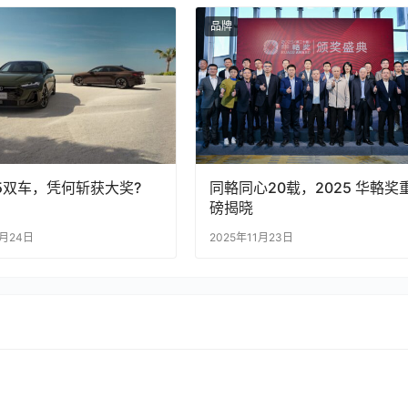
品牌
5双车，凭何斩获大奖?
同輅同心20载，2025 华輅奖
磅揭晓
2月24日
2025年11月23日