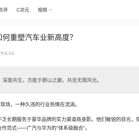
点评
C次元
视频
如何重塑汽车业新高度？
午8:50
、深度共生，方能于群山之巅，共览无限风光。
会的现场，一种久违的行业热情在流淌。
不乏长期服务于豪华品牌的实力渠道商身影。他们敏锐的目光，
作范式——广汽与华为的“体系级融合”。