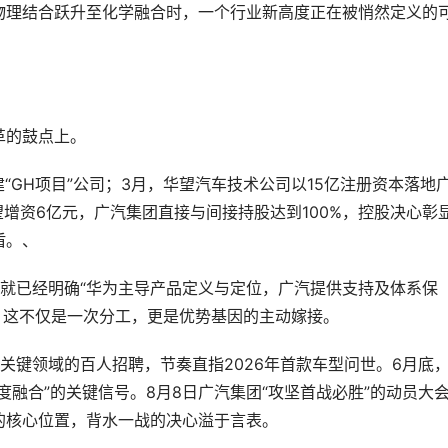
物理结合跃升至化学融合时，一个行业新高度正在被悄然定义的
革的鼓点上。
建“GH项目”公司；3月，华望汽车技术公司以15亿注册资本落地
望增资6亿元，广汽集团直接与间接持股达到100%，控股决心彰
盾。、
就已经明确“华为主导产品定义与定位，广汽提供支持及体系保
动。这不仅是一次分工，更是优势基因的主动嫁接。
关键领域的百人招聘，节奏直指2026年首款车型问世。6月底
融合”的关键信号。8月8日广汽集团“攻坚首战必胜”的动员大
的核心位置，背水一战的决心溢于言表。