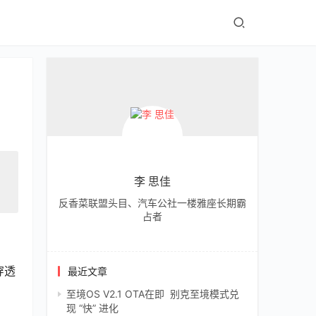
李 思佳
反香菜联盟头目、汽车公社一楼雅座长期霸
占者
穿透
最近文章
至境OS V2.1 OTA在即 别克至境模式兑
现 “快” 进化