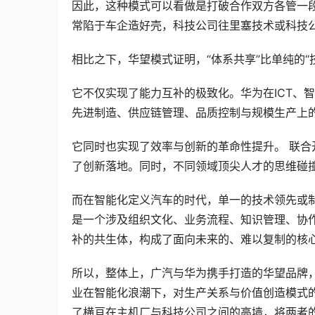
因此，这种模式可以看做是打破合作双方各管一段
常陷于车企造好壳，科技公司往里塞技术或科技
相比之下，华望模式证明，“体系共享”比单纯的“
它不仅实现了能力互补的极致化。华为在ICT、
先进制造、供应链管理、品质控制与规模生产上
它同时也实现了效率与创新的革命性提升。 联
了创新落地。同时，不同领域顶尖人才的思维碰
而在智能化定义汽车的时代，单一的技术领先或制
是一个涉及组织文化、业务流程、知识管理、协
补的共生体，构成了面向未来的、难以复制的核
所以，整体上，广汽与华为携手打造的华望品牌
业在智能化浪潮下，对生产关系与价值创造模式的
了横亘在主机厂与科技公司之间的高墙，将两者的优