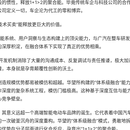
的惯性，释放1+1>2的聚合能。毕竟传统车企与科技公司的合
公司定义一切，车企沦为代工的零和博弈。
技术买卖”能释放更巨大的价值。
智能系统、用户洞察与生态构建上的顶尖能力，与广汽在整车研
的深厚积淀，在融合体系下实现了真正的优势相乘。
合开发机制消除了大量的沟通成本、反复调试与责任推诿，极大加
撞，本身就是孕育颠覆性创新的沃土。
造规模优势都易被模仿和超越。华望所构建的“体系级融合”能
作深度的复杂系统工程，模仿门槛极高。这种基于深度互信与能
心竞争壁垒。
，其意义远超一个高端智能电动车品牌的诞生。它代表着中国汽
一次破釜沉舟的深度重构。华望的“体系级融合”模式，勇敢地
势在分子层面进行化合反应，孕育出“1+1>2”的聚合能。