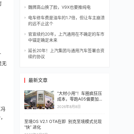
可
魏牌高山换了脸，V9X也要推纯电
电车修车费是油车的1.7倍，但让车主崩溃
的远不止这个
官宣续约20年，上汽通用在不确定的车市
中锚定确定未来
延长20年！上汽集团与通用汽车签署合资
广
续约协议
显无
最新文章
“大材小用”！车圈疯狂压
成本，零跑A05偏要加价
值
2026年8月8日
，冯
会，
至境OS V2.1 OTA在即 别克至境模式兑现
“快” 进化