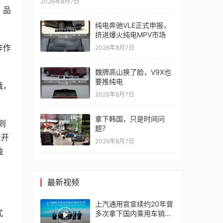
2026年8月7日
、品
纯电奔驰VLE正式申报，
挤进爆火纯电MPV市场
非作
2026年8月7日
魏牌高山换了脸，V9X也
要推纯电
战，
2026年8月7日
拿下韩国，只是时间问
则
题？
步开
2026年8月7日
融
最新视频
上汽通用官宣续约20年曾
式
多次拿下国内乘用车销冠
竞争激烈，上汽通用有信