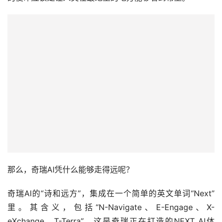
那么，奇瑞AI凭什么能够走得远呢？
奇瑞AI的“诗和远方”，集成在一个简单的英文单词“Next”
里。其含义，包括“N-Navigate、E-Engage、X-
eXchange、T-Terra”，这是奇瑞正在打造的NEXT AI体
系。从功能可用到结果可靠，奇瑞AI致力于未来让每一次的