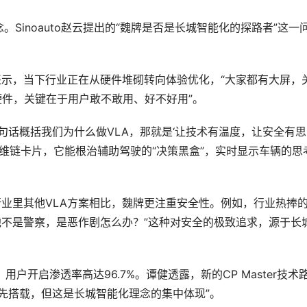
Sinoauto赵云提出的“魏牌是否是长城智能化的探路者”这一
表示，当下行业正在从硬件堆砌转向体验优化，“大家都有大屏，
件，关键在于用户敢不敢用、好不好用”。  
句话概括我们为什么做VLA，那就是‘让技术有温度，让安全有思
T思维链卡片，它能根治辅助驾驶的“决策黑盒”，实时显示车辆的思
行业里其他VLA方案相比，魏牌更注重安全性。例如，行业热捧的
他不是警察，是恶作剧怎么办？”这种对安全的极致追求，源于长
户开启渗透率高达96.7%。谭健透露，新的CP Master技术
先搭载，但这是长城智能化理念的集中体现”。  