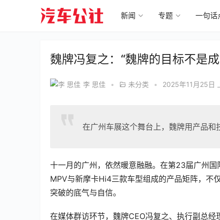
新闻
专题
一句话
魏牌冯复之：“魏牌的目标不是成
李 思佳
•
未分类
•
2025年11月25日 
在广州车展这个舞台上，魏牌用产品和
十一月的广州，依然暖意融融。在第23届广州
MPV与新摩卡Hi4三款车型组成的产品矩阵，
突破的底气与自信。  
在媒体群访环节，魏牌CEO冯复之、执行副总