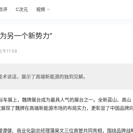
点评
C次元
视频
为另一个新势力”
上午11:58
技术说话，展示了高端新能源的独到见解。
国际车展上，魏牌展台成为最具人气的展台之一。全新蓝山、高山
不仅展现了魏牌在高端新能源市场的布局实力，更彰显了中国品牌
经理谭健、商业化副总经理蒲昊文三位高管共同亮相，围绕品牌战