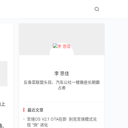
李 思佳
反香菜联盟头目、汽车公社一楼雅座长期霸
占者
向上
最近文章
至境OS V2.1 OTA在即 别克至境模式兑
现 “快” 进化
略、