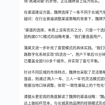
场“高端突破”的梦想，正在魏牌身上成为现实。  
在渠道建设方面，魏牌选择了一条不同于长城汽
疑问：在行业普遍调整渠道策略的背景下，魏牌为
“渠道的选择，本质上没有优劣之分，只是一个选
团构建DTC模式的战略考量，“我们要直面用户，
蒲昊文进一步补充了直营模式的具体实践。“我们现
路数字化系统实现“四流合一”，用户下单后15分
已覆盖全国130多个城市，并实现了盈亏平衡。  
针对不同区域的市场特点，魏牌也采取了灵活策
强县，则通过‘两人一车、三人一车’的灵活模式
根据当地口味调整，体现“一致性基础上的个性化”。
谭健从更宏观的角度解读了魏牌的渠道战略：“
达上做标杆范本，与长城其他品牌的经销模式形成正