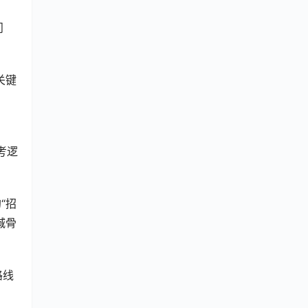
问
关键
考逻
“招
城骨
路线