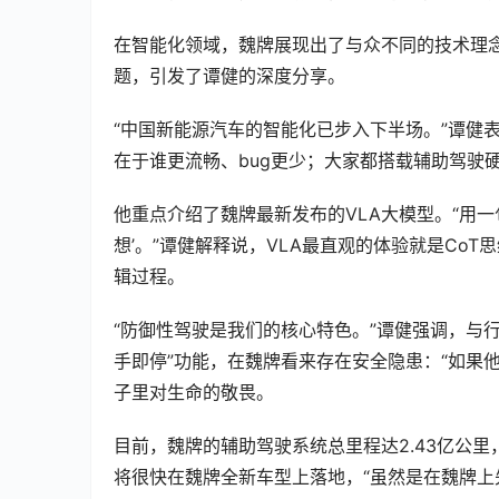
在智能化领域，魏牌展现出了与众不同的技术理念。
题，引发了谭健的深度分享。  
“中国新能源汽车的智能化已步入下半场。”谭健
在于谁更流畅、bug更少；大家都搭载辅助驾驶硬
他重点介绍了魏牌最新发布的VLA大模型。“用一
想’。”谭健解释说，VLA最直观的体验就是Co
辑过程。  
“防御性驾驶是我们的核心特色。”谭健强调，与
手即停”功能，在魏牌看来存在安全隐患：“如果
子里对生命的敬畏。  
目前，魏牌的辅助驾驶系统总里程达2.43亿公里，用
将很快在魏牌全新车型上落地，“虽然是在魏牌上