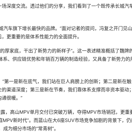
一场深度交流。透过他们的分享，我们看到了一个既传承长城汽车
长城汽车旗下增长最快的品牌。”面对记者的提问，冯复之开门见
，更重要的是体系性能力的全面提升。  
年的厚家底，干出了新势力的新样子”。这一表述精准概括了魏牌
术体系、供应链优势和年销百万辆的制造经验，又具备了新势力的
道，“第一是新在底气，我们站在巨人肩膀上的创新；第二是新在触
企的渠道深度；第三是新在节奏，我们靠体系支撑而非资本驱动
很暖。”  
透露，高山MPV单月交付已突破万辆，夺得MPV市场销冠，更重
庭MPV新时代”。而蓝山在大6座SUV市场竞争加剧的背景下，仍
，成为细分市场的“常青树”。  