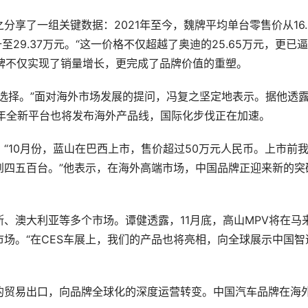
享了一组关键数据：2021年至今，魏牌平均单台零售价从16.
至29.37万元。“这一价格不仅超越了奥迪的25.65万元，更已
魏牌不仅实现了销量增长，更完成了品牌价值的重塑。  
选择。”面对海外市场发展的提问，冯复之坚定地表示。据他透
年全新平台也将发布海外产品线，国际化步伐正在加速。  
“10月份，蓝山在巴西上市，售价超过50万元人民币。上市前
到四五百台。”他表示，在海外高端市场，中国品牌正迎来新的突
、澳大利亚等多个市场。谭健透露，11月底，高山MPV将在马
场。“在CES车展上，我们的产品也将亮相，向全球展示中国智
的贸易出口，向品牌全球化的深度运营转变。中国汽车品牌在海