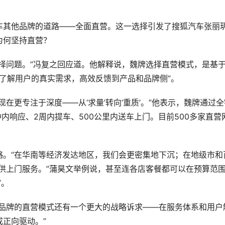
车其他品牌的道路——全面直营。这一选择引发了搜狐汽车张丽
何坚持直营？  
择问题。”冯复之回应道。他解释说，魏牌选择直营模式，是基
了解用户的真实需求，高效反馈到产品和品牌侧”。  
在更专注于深度——从‘求量’转向‘重质’。”他表示，魏牌通过全
钟内响应、2周内提车、500公里内送车上门。目前500多家直营
略。“在华南等经济发达地区，我们会更密集地下沉；在地级市和
提供上门服务。”蒲昊文举例说，甚至连各店客餐都可以在预算范
  
魏品牌的直营模式还有一个更大的战略诉求——在服务体系和用户
向驱动。”  