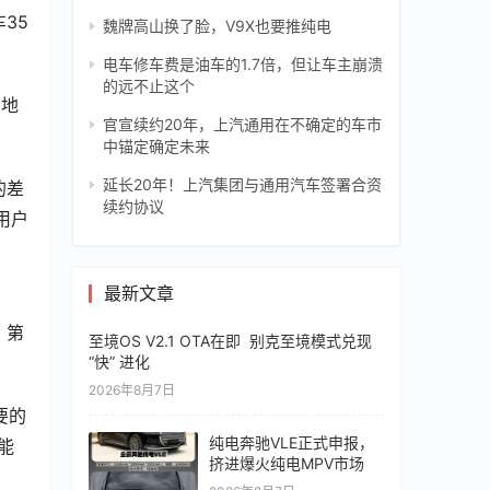
35
魏牌高山换了脸，V9X也要推纯电
电车修车费是油车的1.7倍，但让车主崩溃
的远不止这个
山地
官宣续约20年，上汽通用在不确定的车市
中锚定确定未来
延长20年！上汽集团与通用汽车签署合资
的差
续约协议
用户
最新文章
；第
至境OS V2.1 OTA在即 别克至境模式兑现
“快” 进化
2026年8月7日
要的
纯电奔驰VLE正式申报，
能
挤进爆火纯电MPV市场