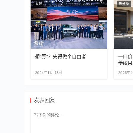
专题
未分类
想“野”？先得做个自由者
一口价
菱缤果
2024年11月18日
2025年
发表回复