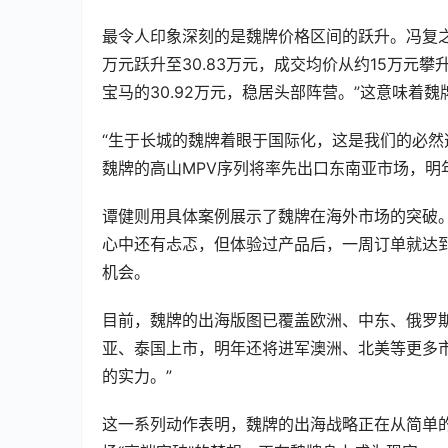
最令人印象深刻的是魏牌价格区间的跃升。冯复之分
万元跃升至30.83万元，成交均价从约15万元攀升
宝马的30.92万元，稳居头部阵营。”这意味着
“生于长城的魏牌着眼于国际化，这是我们的必然
魏牌的高山MPV序列将率先出口东南亚市场，明
谭健则用具体案例展示了魏牌在海外市场的突破。
心中还有忐忑，但体验过产品后，一周订单就达
机会。  
目前，魏牌的出海版图已覆盖欧洲、中东、俄罗斯
亚、泰国上市，明年还将进军澳洲、北美等更多市
的实力。”  
这一系列动作表明，魏牌的出海战略正在从简单