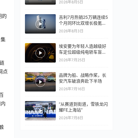
2026年8月5日
心再战一局
玥的
吉利7月热销25万辆连续5
个月同环比双增长极氪销
量同比翻倍，出口再破10
2026年8月3日
万
于集
埃安要为年轻人造越级好
车定位超级纯电轿车盲猜
18万以上
2026年7月25日
链
网点
品牌为船、战略作桨，长
安汽车破浪奔赴下半场
2026年7月16日
百
围内
“从赛道到街道，雪铁龙闪
耀FE上海站”
2026年7月8日
触