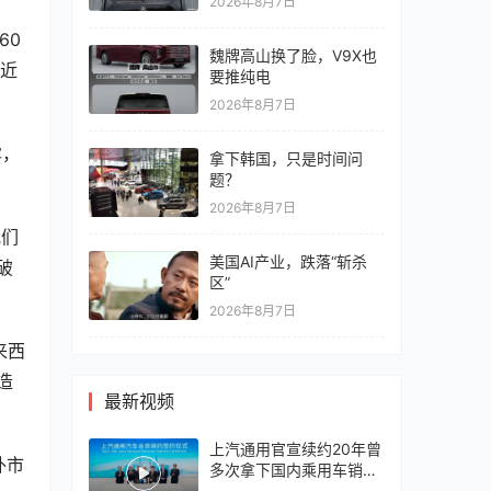
2026年8月7日
60
魏牌高山换了脸，V9X也
逼近
要推纯电
2026年8月7日
露，
拿下韩国，只是时间问
题？
2026年8月7日
我们
美国AI产业，跌落“斩杀
破
区”
2026年8月7日
来西
造
最新视频
上汽通用官宣续约20年曾
外市
多次拿下国内乘用车销冠
竞争激烈，上汽通用有信