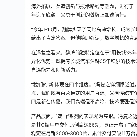
海外拓展、渠道创新与技术路线等话题，进行了
年造车底蕴，又勇于创新的魏牌正加速前行。  
“今年1-10月，魏牌实现了同比高速增长，成为
给出了肯定答案。但他随即强调，数字增长的背后
在冯复之看来，魏牌的独特定位在于“用长城35
异化优势：既拥有长城汽车深耕35年积累的技
直连能力和创新活力。  
“我们的‘新’体现在四个维度。”冯复之详细阐述
点，我们既有直营模式的用户直连，又有传统车
四是新在传播，我们高端但不高冷，技术很强但沟通
产品层面，“双山”系列的表现尤为亮眼。冯复之
是其C端用户交付比例高达86%，真正开启了“家
稳定在月销2000-3000台，累计交付突破11万台