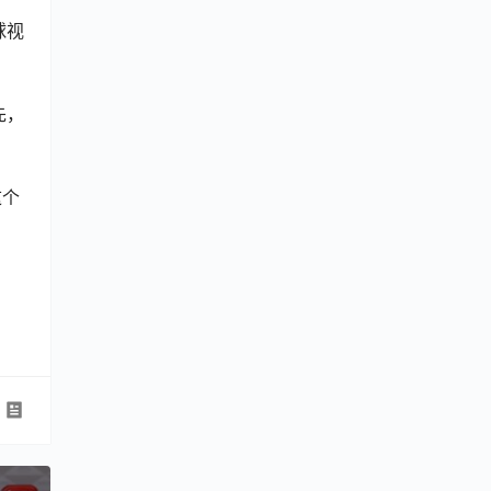
球视
先，
这个