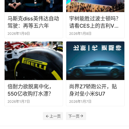
马斯克diss英伟达自动
宇树能胜过波士顿吗？
驾驶：再等五六年
请看CES上的吉利VS
英伟达
2026年1月9日
2026年1月8日
倍耐力欲脱离中化，
尚界Z7轿跑公开，贴
550亿收购打水漂？
身对垒小米SU7
2026年1月7日
2026年1月7日
上一页
下一页