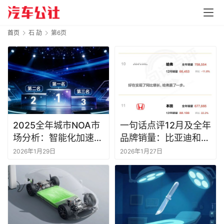
首页
石 劼
第6页
2025全年城市NOA市
一句话点评12月及全年
场分析：智能化加速发
品牌销量：比亚迪和问
展超预期，一超多强格
界，自主两大骄傲
2026年1月29日
2026年1月27日
局已成