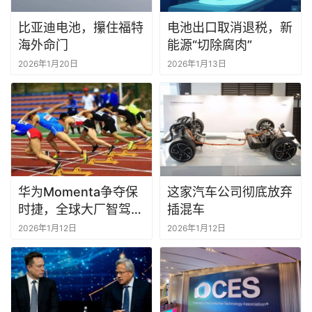
比亚迪电池，攥住福特
电池出口取消退税，新
海外命门
能源“切除腐肉”
2026年1月20日
2026年1月13日
华为Momenta争夺保
这家汽车公司彻底放弃
时捷，全球大厂智驾再
插混车
度“投华”
2026年1月12日
2026年1月12日