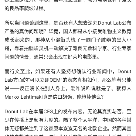
的良品率爬坡过程。
所以当问题谈到这里，是否还有人想去深究Donut Lab公布
产品的真伪问题呢？毕竟，国人都是从小接受唯物主义教育
成长起来的，那种从小混街头梳了一脑门子脏辫的黑人小
哥，靠着拍脑袋灵机一动解决了难倒无数科学家、行业专家
问题的情景，通常只会出现在好莱坞电影里。
而行文至此，如果还有人坚持想确认行业新闻中，Donut 
Lab方面的“可以立即OEM”的表态真相如何，那么笔者只能
说——反正嘴长在别人身上，爱咋说咋说就是了。就算人
Marko Lehtimäki真是信口胡诌，能枪毙他么？
Donut Lab在本届CES上的发布内容，无论其真实与否，至
少在传播上是颇有力度的。隔了整个太平洋，中国的各种媒
体无疑都关注到了这家原本岌岌无名的北欧企业。然而其宣