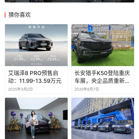
猜你喜欢
艾瑞泽8 PRO预售启
长安猎手K50登陆重庆
动：11.99-13.59万元
车展，央企品质重新定
义全场景皮卡
2025年3月2日
2025年6月7日