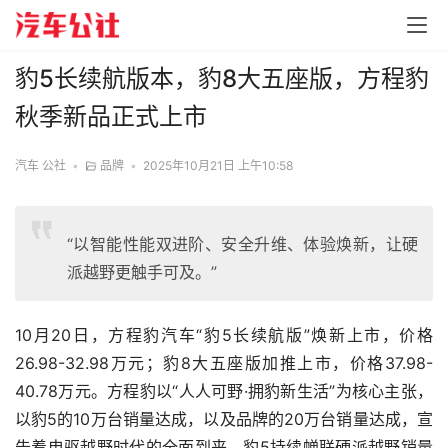
豹5长续航版本，豹8大五座版，方程豹
秋季新品正式上市
汽车 公社
•
品牌
•
2025年10月21日 上午10:58
“以智能性能双进阶、安全升维、体验焕新，让硬
派越野更触手可及。”
10月20日，方程豹汽车“豹5长续航版”焕新上市，价格
26.98-32.98万元；豹8大五座版加推上市，价格37.98-
40.78万元。方程豹以“人人可野·拥豹新生活”为核心主张，
以豹5的10万台销量达成，以及品牌的20万台销量达成，宣
告着电驱越野时代的全面到来。豹5持续蝉联硬派越野销量