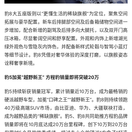
豹8大五座版则以“更懂生活的稀缺旗舰”为定位，聚焦空间
拓展与豪华配置。新车后排腿部空间及后备箱储物空间进一
步增加，配合新增的副驾及后排多向大腿托，以及双开门高
压冰箱，尽显奢阔空间和舒享配置。外观和内饰上新增湖光
绿外观色与雪隐灰内饰色，并配备新样式轮毂与智驾小蓝灯
等细节设计。豹8凭借对奢华体验的深度打磨，以旗舰姿态
诠释奢享新境。
豹5加冕“越野新王” 方程豹销量即将突破20万
豹5持续斩获销量冠军，累计销量近10万台，成为最畅销的
硬派越野车型，加冕“口碑之王”“越野新王”。豹8则持续领跑
40万级高端SUV市场，由比亚迪、华为、大疆联袂打造，
成为越野品类的“稀缺旗舰”。豹5、豹8共同助推方程豹品牌
销量即将在10月底达成20万台里程碑，创下10万到20万台