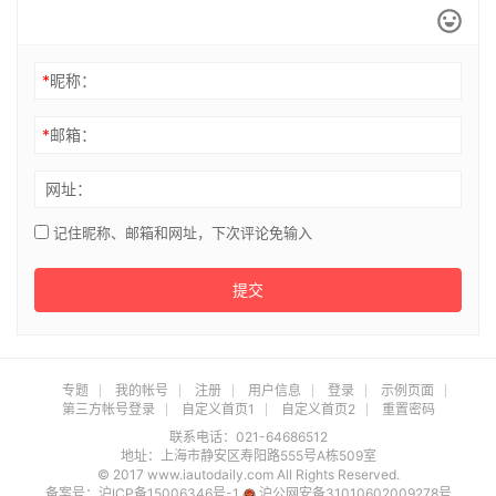
*
昵称：
*
邮箱：
网址：
记住昵称、邮箱和网址，下次评论免输入
提交
专题
我的帐号
注册
用户信息
登录
示例页面
第三方帐号登录
自定义首页1
自定义首页2
重置密码
联系电话：021-64686512
地址：上海市静安区寿阳路555号A栋509室
© 2017 www.iautodaily.com All Rights Reserved.
备案号：
沪ICP备15006346号-1
沪公网安备31010602009278号