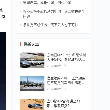
德国汽车，成也中国，困也中国
藏
修不起换不起的动力电池，连回收也是个
问题
，岚
承认完不成任务，既不丢人也不可怕
最新文章
东南亚Q2车市：印尼领衔
大涨34%，新加坡EV占比
超6成
2026年8月6日
官宣续约20年，上汽通用
在不确定的车市中锚定确
定未来
2026年8月6日
当8系SUV都在讲全地
形，谁敢直播？