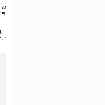
33
细节
胜
的理