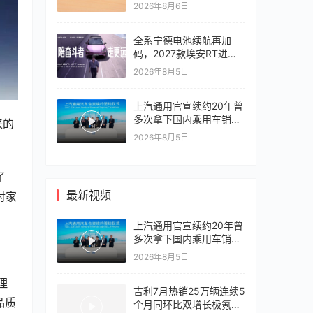
2026年8月6日
全系宁德电池续航再加
码，2027款埃安RT进入
10万区间
2026年8月5日
上汽通用官宣续约20年曾
多次拿下国内乘用车销冠
来的
竞争激烈，上汽通用有信
2026年8月5日
心再战一局
了
最新视频
对家
上汽通用官宣续约20年曾
多次拿下国内乘用车销冠
竞争激烈，上汽通用有信
2026年8月5日
心再战一局
理
吉利7月热销25万辆连续5
品质
个月同环比双增长极氪销