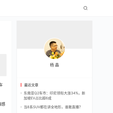
杨 晶
车
最近文章
东南亚Q2车市：印尼领衔大涨34%，新
加坡EV占比超6成
偏感
当8系SUV都在讲全地形，谁敢直播？