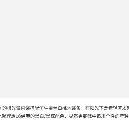
E+的极光紫内饰搭配仿生金丝白桃木饰条，在阳光下泛着轻奢质
起理想L6经典的黑白/黑棕配色，显然更能戳中追求个性的年轻