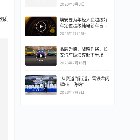
量同比翻倍，出口再破10
2026年8月3日
万
软质
埃安要为年轻人造越级好
车定位超级纯电轿车盲猜
18万以上
2026年7月25日
品牌为船、战略作桨，长
安汽车破浪奔赴下半场
2026年7月16日
“从赛道到街道，雪铁龙闪
耀FE上海站”
2026年7月8日