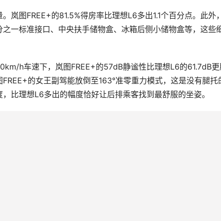
图FREE+的81.5%得房率比理想L6多出1.1个百分点。此外，
分之一标准接口、中央扶手储物盒、冰箱后侧小储物盒等，这些
/h车速下，岚图FREE+的57dB静谧性比理想L6的61.7dB更
REE+的女王副驾能放倒至163°准零重力模式，这是没有腿托
节角度，比理想L6多出的幅度恰好让后排乘客找到最舒服的坐姿。