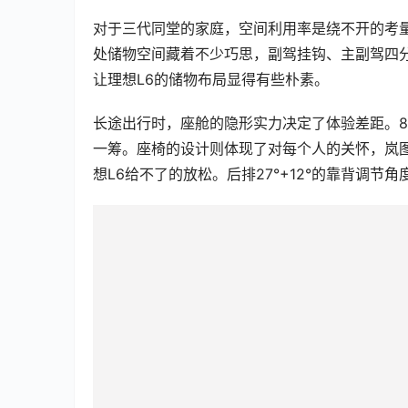
对于三代同堂的家庭，空间利用率是绕不开的考量。岚
处储物空间藏着不少巧思，副驾挂钩、主副驾四
让理想L6的储物布局显得有些朴素。
长途出行时，座舱的隐形实力决定了体验差距。80km
一筹。座椅的设计则体现了对每个人的关怀，岚图F
想L6给不了的放松。后排27°+12°的靠背调