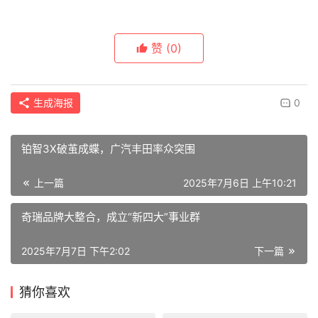
赞
(0)
生成海报
0
铂智3X破茧成蝶，广汽丰田率众突围
上一篇
2025年7月6日 上午10:21
奇瑞品牌大整合，成立“新四大”事业群
2025年7月7日 下午2:02
下一篇
猜你喜欢