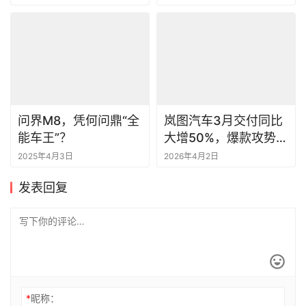
洲首秀
问界M8，凭何问鼎“全
岚图汽车3月交付同比
能车王”？
大增50%，爆款攻势全
面开启
2025年4月3日
2026年4月2日
发表回复
*
昵称：