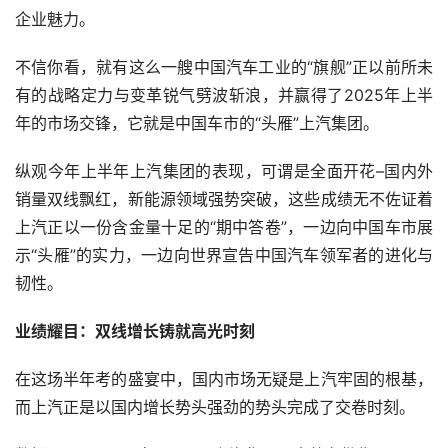
企业魅力。
不信你看，就有这么一艘中国汽车工业的“旗舰”正以前所未
有的战略定力与变革锐气劈波斩浪，并赢得了2025年上半
年的市场交锋，它就是中国车市的“头雁”上汽集团。
纵观今年上半年上汽集团的表现，可谓是全面开花–国内外
销量双线飘红，新能源领域强势突破，这些成绩无不佐证着
上汽正以一份含金量十足的“期中答卷”，一边向中国车市展
示“头雁”的实力，一边向世界宣告中国汽车领军者的进化与
韧性。
业绩耀目：双线增长铸就高光时刻
在这场半年考的盛宴中，国内市场无疑是上汽牢固的根基，
而上汽正是以国内增长势头强劲的势头完成了交卷时刻。