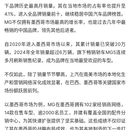
下品牌历史最高月销量。其在当地市场的占有率也提升至
4.1%，进入全品牌销量前十，继续稳居中国汽车品牌榜首。
MG不仅拥有墨西哥市场最高的增长率，也是过去几年中最
畅销的中国品牌，领先其他后进者。
自2020年进入墨西哥市场以来，其累计销量已突破20万
辆。2024年全年销量超过6万辆，旗下畅销轿车MG5连续
多月刷新销售纪录，成为品牌在当地最受欢迎的车型。
不仅如此，除了销量节节攀高，上汽在南美市场的本地化生
产和营销网络深化成效显著，在巴西、墨西哥等关键国家市
场份额跃居前列。
以墨西哥市场为例，MG在墨西哥拥有102家经销商网络，
14款在售车型、逾2000名员工，并建有覆盖全国的配件分
销中心，为其快速扩张提供了坚实基础。这些成绩不仅印证
了其在墨西哥的战略布局成效，也为其本地制造的下一步打