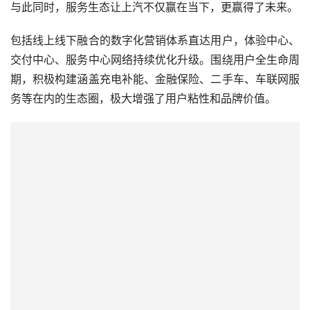
与此同时，服务生态让上汽不仅赢在当下，更赢得了未来。
包括线上线下融合的数字化营销体系直达用户，体验中心、
交付中心、服务中心网络持续优化升级。围绕用户全生命周
期，积极构建涵盖充电补能、金融保险、二手车、车联网服
务等在内的生态圈，极大增强了用户粘性和品牌价值。