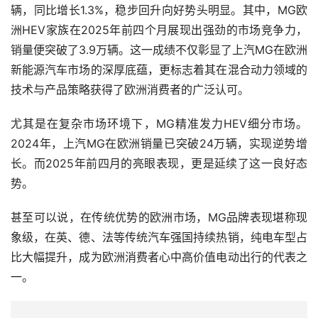
辆，同比增长1.3%，稳步回升向好势头明显。其中，MG欧
洲HEV家族在2025年前四个月展现出强劲的市场竞争力，
销量便突破了3.9万辆。这一成绩不仅彰显了上汽MG在欧洲
新能源汽车市场的深厚底蕴，更标志着其在混合动力领域的
技术与产品策略获得了欧洲消费者的广泛认可。
尤其是在复杂市场环境下，MG精准发力HEV细分市场。
2024年，上汽MG在欧洲销量已突破24万辆，实现逆势增
长。而2025年前四月的亮眼表现，更是延续了这一良好态
势。
甚至可以说，在传统优势的欧洲市场，MG品牌表现堪称现
象级，在英、德、法等传统汽车强国持续热销，纯电车型占
比大幅提升，成为欧洲消费者心中高价值电动出行的代表之
一。