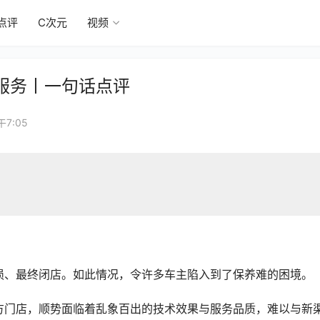
点评
C次元
视频
服务丨一句话点评
午7:05
。
损、最终闭店。如此情况，令许多车主陷入到了保养难的困境。
方门店，顺势面临着乱象百出的技术效果与服务品质，难以与新