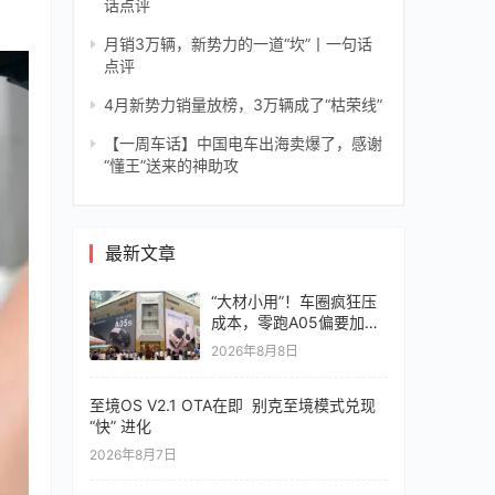
话点评
月销3万辆，新势力的一道“坎”丨一句话
点评
4月新势力销量放榜，3万辆成了“枯荣线”
【一周车话】中国电车出海卖爆了，感谢
“懂王”送来的神助攻
最新文章
“大材小用”！车圈疯狂压
成本，零跑A05偏要加价
值
2026年8月8日
至境OS V2.1 OTA在即 别克至境模式兑现
“快” 进化
2026年8月7日