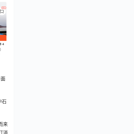
为面
中石
而来
打消