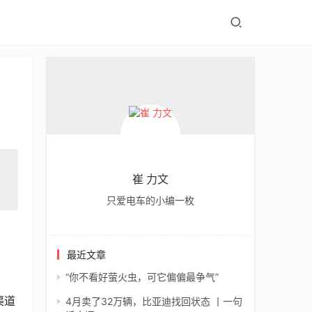
崔 力文
只爱电车的小编一枚
最近文章
“你不看好萤火虫，可它偏偏最争气”
渠道
4月卖了32万辆，比亚迪找回状态 丨一句