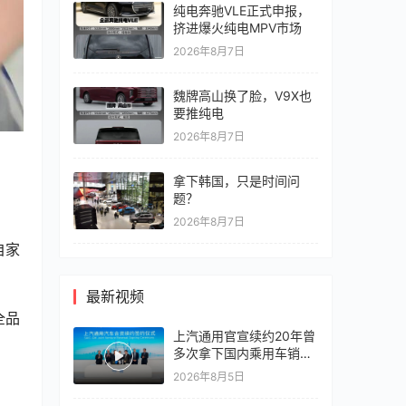
纯电奔驰VLE正式申报，
挤进爆火纯电MPV市场
2026年8月7日
魏牌高山换了脸，V9X也
要推纯电
2026年8月7日
拿下韩国，只是时间问
题？
2026年8月7日
自家
最新视频
全品
上汽通用官宣续约20年曾
多次拿下国内乘用车销冠
竞争激烈，上汽通用有信
2026年8月5日
心再战一局