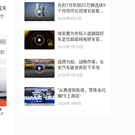
吉利7月热销25万辆连续5
或天
个月同环比双增长极氪销
个
量同比翻倍，出口再破10
2026年8月3日
万
埃安要为年轻人造越级好
车定位超级纯电轿车盲猜
18万以上
2026年7月25日
品牌为船、战略作桨，长
安汽车破浪奔赴下半场
2026年7月16日
“从赛道到街道，雪铁龙闪
耀FE上海站”
2026年7月8日