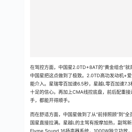
在驾控方面，中国星2.0TD+8AT的“黄金组合
中国星把这点做到了极致。2.0TD高功发动机+爱信
能介入。星瑞零百加速6.5秒，星越L零百加速7
十足的信心。再加上CMA线控底盘，前后配重接
手，都能开得顺手。
而在舒适方面，中国星做到了从“前排照顾”到“全
国星直接拉满。星越L的主驾有按摩加热，副驾
Flyme Sound 16扬声器系统，1000W
秒级调节软硬，过减速带的冲击减少23%，老人