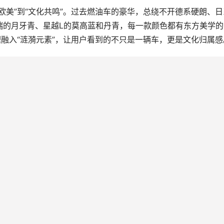
欧美”到“文化共鸣”。过去燃油车的豪华，总绕不开德系硬朗、日
瑞的月牙青、星越L的莫高蓝和丹青，每一款颜色都有东方美学的
理融入“涟漪元素”，让用户看到的不只是一辆车，更是文化归属感