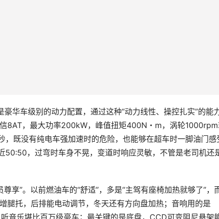
”就是豪华车级别的动力配置，通过这种“动力线性、操控扎实”的能
8AT，最大功率200kW，峰值扭矩400N・m，涡轮1000rp
.3秒，既没有纯电车强加速时的危险，也能够在超车时一脚油门感
近50:50，过弯时车身不晃，变道时响应灵敏，不管是老司机还
员尊享”。以前燃油车的“舒适”，多是“主驾有座椅加热就够了”，
新增腿托，后排能电动调节，冬天还有方向盘加热；音响用的是
独立功放，听音乐堪比百万级豪车；最关键的是底盘，CCD可变阻尼悬架
孩子坐车不颠簸，这种“看不见的舒适”，才是家庭用户最在意的