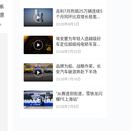
心再战一局
系
吉利7月热销25万辆连续5
意
个月同环比双增长极氪销
量同比翻倍，出口再破10
。
2026年8月3日
万
埃安要为年轻人造越级好
车定位超级纯电轿车盲猜
18万以上
2026年7月25日
品牌为船、战略作桨，长
安汽车破浪奔赴下半场
2026年7月16日
“从赛道到街道，雪铁龙闪
耀FE上海站”
2026年7月8日