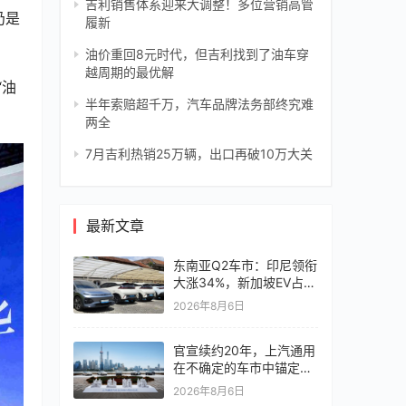
吉利销售体系迎来大调整！多位营销高管
仍是
履新
油价重回8元时代，但吉利找到了油车穿
越周期的最优解
“油
半年索赔超千万，汽车品牌法务部终究难
两全
7月吉利热销25万辆，出口再破10万大关
最新文章
东南亚Q2车市：印尼领衔
大涨34%，新加坡EV占比
超6成
2026年8月6日
官宣续约20年，上汽通用
在不确定的车市中锚定确
定未来
2026年8月6日