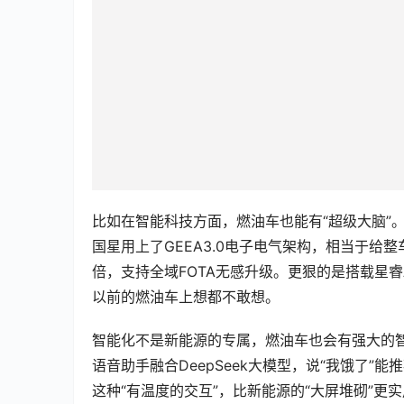
比如在智能科技方面，燃油车也能有“超级大脑”。
国星用上了GEEA3.0电子电气架构，相当于给
倍，支持全域FOTA无感升级。更狠的是搭载星睿
以前的燃油车上想都不敢想。
智能化不是新能源的专属，燃油车也会有强大的智能化
语音助手融合DeepSeek大模型，说“我饿了”
这种“有温度的交互”，比新能源的“大屏堆砌”更
而在智能辅助驾驶方面，千里浩瀚H3辅助驾驶方案
能120km/h超高速刹停，补齐了燃油车没有高