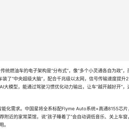
传统燃油车的电子架构是“分布式”，像“多个小灵通各自为政”，
整车装了“中央超级大脑”，配合千兆级以太网，信号传输速度提升2
AI大模型，能通过驾驶习惯优化动力输出，让车“越开越好开”，
需求。中国星将全系标配Flyme Auto系统+高通8155芯片
能推荐附近的家常菜馆，说“孩子睡着了”会自动调低音乐、关上车窗
实用。
的上车，依托11个摄像头+3个毫米波雷达，支持高速NOA，A
阶辅助驾驶的短板。