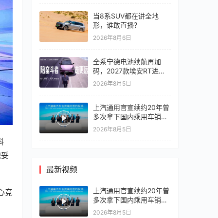
当8系SUV都在讲全地
形，谁敢直播？
2026年8月6日
全系宁德电池续航再加
码，2027款埃安RT进入
10万区间
2026年8月5日
上汽通用官宣续约20年曾
多次拿下国内乘用车销冠
竞争激烈，上汽通用有信
2026年8月5日
心再战一局
科
源妥
最新视频
上汽通用官宣续约20年曾
心竞
多次拿下国内乘用车销冠
竞争激烈，上汽通用有信
2026年8月5日