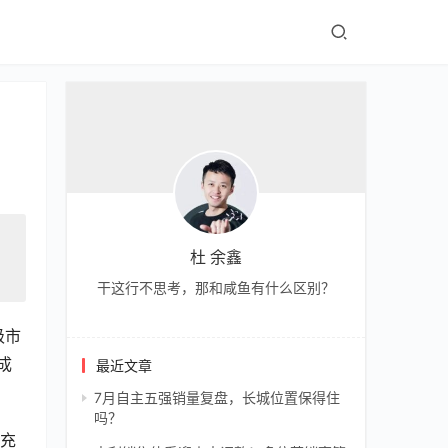
杜 余鑫
干这行不思考，那和咸鱼有什么区别？
级市
成
最近文章
7月自主五强销量复盘，长城位置保得住
吗？
找充