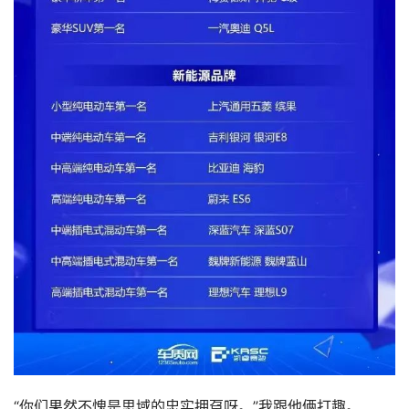
“你们果然不愧是思域的忠实拥趸呀。”我跟他俩打趣。