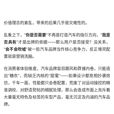
价值理念的紊乱，带来的后果几乎是灾难性的。
乱象之下，“
你是否需要
”不再是打造汽车的指引方向，“
我是
否具有
”才是出牌的依据——那么用户是否接受？没关系，
“
会不会吹嘘
”被一些汽车品牌当作核心竞争力，反正堆完配
置就是营销洗脑。
在消费者体验维度，汽车品牌盲目跟风和莽撞内卷，只能造
出“糖衣”，而缺乏内核的“甜蜜”——如果设计都竞相抄袭效
仿，千车一面，性能都只会卷配置，荒废了对运动操控的精
准调校、对舒适熨帖的细腻处理，那么会造成市面上充斥着
大量毫无特色及标签的车型产品，毫无沉淀及内涵的汽车品
牌。