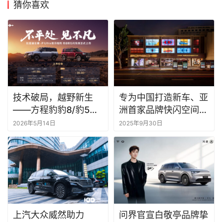
猜你喜欢
技术破局，越野新生
专为中国打造新车、亚
——方程豹豹8/豹5闪
洲首家品牌快闪空间亮
充版上市
相上海，保时捷“在中
2026年5月14日
2025年9月30日
国，为中国”
上汽大众威然助力
问界官宣白敬亭品牌挚