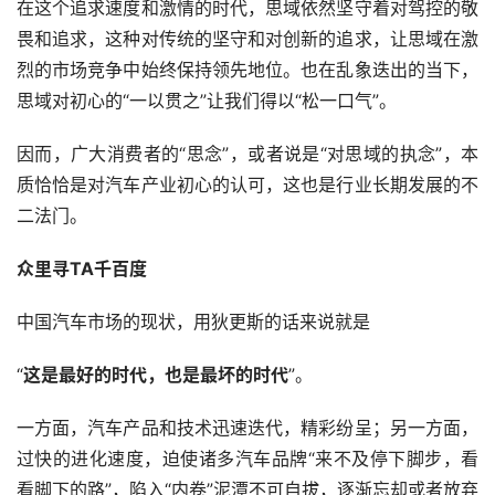
在这个追求速度和激情的时代，思域依然坚守着对驾控的敬
畏和追求，这种对传统的坚守和对创新的追求，让思域在激
烈的市场竞争中始终保持领先地位。也在乱象迭出的当下，
思域对初心的“一以贯之”让我们得以“松一口气”。
因而，广大消费者的“思念”，或者说是“对思域的执念”，本
质恰恰是对汽车产业初心的认可，这也是行业长期发展的不
二法门。
众里寻TA千百度
中国汽车市场的现状，用狄更斯的话来说就是
“
这是最好的时代，也是最坏的时代
”。
一方面，汽车产品和技术迅速迭代，精彩纷呈；另一方面，
过快的进化速度，迫使诸多汽车品牌“来不及停下脚步，看
看脚下的路”，陷入“内卷”泥潭不可自拔，逐渐忘却或者放弃