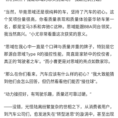
“当然，毕竟思域还是很纯粹的车，坚持了汽车的初心。这
个奖项份量很高，你看质量表现和质量体验豪华轿车第一
名，都是宝马3系和奔驰C这种。思域能跟BBA同台领奖，
我当然高兴。”小尤非常看重这次获奖的意义。
“思域在我心中一直是个口碑与质量并重的牌子，特别是它
那源自思域Type R的操控性能，简直是家轿中的佼佼者，
真正的‘驾驶者之车’。”而小曹更是对思域的亮点如数家珍。
“那么在你们看来，汽车应该有什么样的初心？”我大致能猜
到他们会怎么回答，但仍然看看他们能否“接住球”。
“动力操控好，有驾驶乐趣，质量还可靠过硬。”
——没错，光怪陆离纷繁复杂的世相之下，从消费者用户，
到汽车公司们，愈发迷失在“转型迷思”的漩涡中，甚至出现