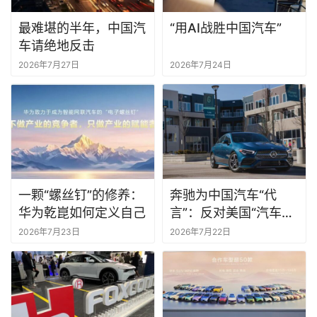
最难堪的半年，中国汽
“用AI战胜中国汽车”
车请绝地反击
2026年7月27日
2026年7月24日
一颗“螺丝钉”的修养：
奔驰为中国汽车“代
华为乾崑如何定义自己
言”：反对美国“汽车排
华”
2026年7月23日
2026年7月22日