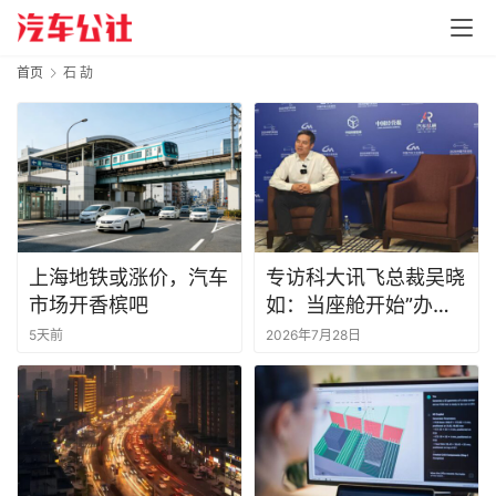
首页
石 劼
上海地铁或涨价，汽车
专访科大讯飞总裁吴晓
市场开香槟吧
如：当座舱开始”办你
所愿”
5天前
2026年7月28日