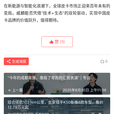
在新能源与智能化浪潮下，全球皮卡市场正迎来百年未有的
变局。威麟能否凭借“技术+生态”的双轮驱动，实现中国皮
卡品牌的价值跃升，值得期待。
赞
(1)
生成海报
0
“今年的成都车展，像极了零跑的汇报表演” | 专访
上一篇
2025年8月30日 上午11:36
综合续航1031km公里，长安猎手K50新推6款车型，售价
12.79万元起