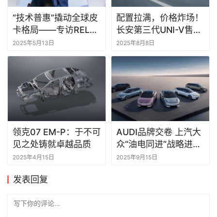
“技术普惠”撬动全球皮
配置拉满，价格炸场！
卡格局——专访RELY
长安第三代UNI-V售
威麟品牌事业部总经理
9.79万元起
2025年5月13日
2025年8月8日
张佳明
领克07 EM-P：于不可
AUDI品牌交卷 上汽大
见之处铸就卓越品质
众“油电同进”战略进入
交付期
2025年4月15日
2025年9月15日
发表回复