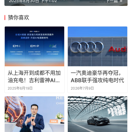
2025年8月30日 下午1:02
下一篇
猜你喜欢
从上海开到成都不用加
一汽奥迪豪华再夺冠，
油充电！吉利雷神AI电
ABB联手强攻纯电时代
混2.0到底有多强？
2025年6月19日
2026年7月9日