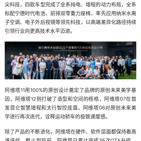
尖科技，四款车型完成了全系纯电、增程的动力布局，全系
标配宁德时代电池、前排双零重力座椅，率先应用纳米水离
子空调、电子外后视镜等领先科技，以高端差异化路径持续
引领行业向更高技术水平迈进。
阿维塔11用100%的原创设计奠定了品牌的原创未来美学基
因，阿维塔12则打破了造型和空间的桎梏，阿维塔07在首
发昆仑智慧增程和太行智控底盘，阿维塔06对原创未来美
学进行再次迭代，诠释运动轿车的极致速度感。
除了产品的不断进化，阿维塔在硬件、软件层面都保持着高
速迭代，截止到目前，阿维塔已累计完成36次OTA升级。