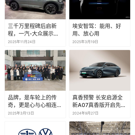
三千万里程碑后启新
埃安智驾：能用、好
程，一汽-大众展示油
用、放心用
电并行与智能普惠路线
2025年11月24日
2025年3月19日
图 | 广州车展
品牌，是车轮上的传
真香预警 长安启源全
奇，更是心与心相连的
新A07真香版开启先享
承诺
预订
2025年3月13日
2024年9月27日