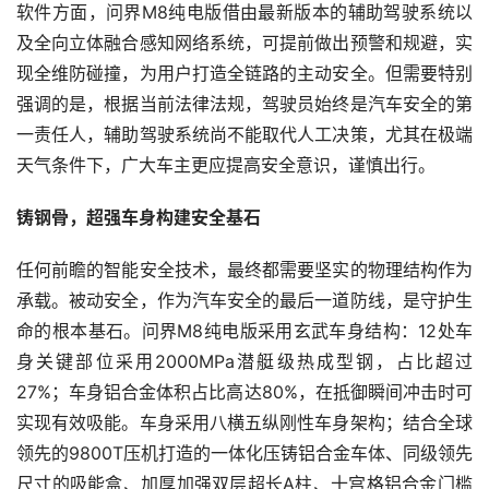
软件方面，问界M8纯电版借由最新版本的辅助驾驶系统以
及全向立体融合感知网络系统，可提前做出预警和规避，实
现全维防碰撞，为用户打造全链路的主动安全。但需要特别
强调的是，根据当前法律法规，驾驶员始终是汽车安全的第
一责任人，辅助驾驶系统尚不能取代人工决策，尤其在极端
天气条件下，广大车主更应提高安全意识，谨慎出行。
铸钢骨，超强车身构建安全基石
任何前瞻的智能安全技术，最终都需要坚实的物理结构作为
承载。被动安全，作为汽车安全的最后一道防线，是守护生
命的根本基石。问界M8纯电版采用玄武车身结构：12处车
身关键部位采用2000MPa潜艇级热成型钢，占比超过
27%；车身铝合金体积占比高达80%，在抵御瞬间冲击时可
实现有效吸能。车身采用八横五纵刚性车身架构；结合全球
领先的9800T压机打造的一体化压铸铝合金车体、同级领先
尺寸的吸能盒、加厚加强双层超长A柱、十宫格铝合金门槛