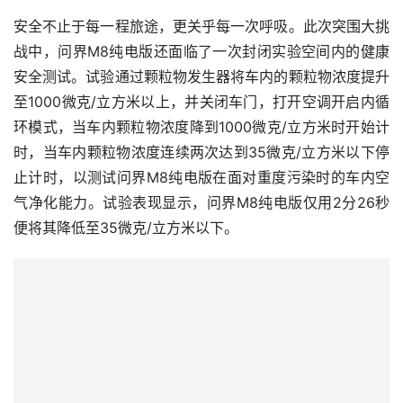
安全不止于每一程旅途，更关乎每一次呼吸。此次突围大挑
战中，问界M8纯电版还面临了一次封闭实验空间内的健康
安全测试。试验通过颗粒物发生器将车内的颗粒物浓度提升
至1000微克/立方米以上，并关闭车门，打开空调开启内循
环模式，当车内颗粒物浓度降到1000微克/立方米时开始计
时，当车内颗粒物浓度连续两次达到35微克/立方米以下停
止计时，以测试问界M8纯电版在面对重度污染时的车内空
气净化能力。试验表现显示，问界M8纯电版仅用2分26秒
便将其降低至35微克/立方米以下。