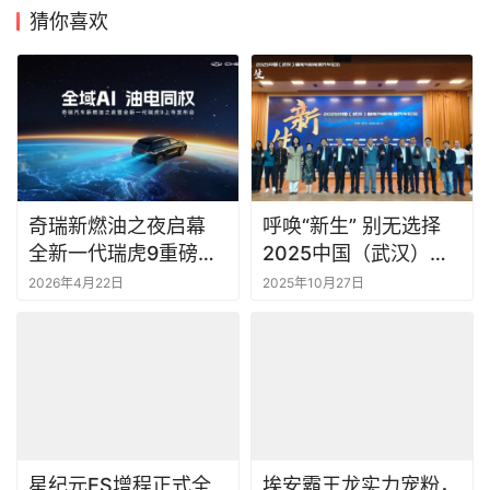
猜你喜欢
奇瑞新燃油之夜启幕
呼唤“新生” 别无选择
全新一代瑞虎9重磅上
2025中国（武汉）智
市
能与新能源汽车论坛隆
2026年4月22日
2025年10月27日
重举行
星纪元ES增程正式全
埃安霸王龙实力宠粉，