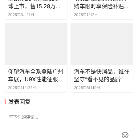
球上市，售15.28万元
购车限时享保险补贴
起
5000元
2025年3月11日
2025年1月2日
仰望汽车全系登陆广州
汽车不是快消品，谁在
车展，U9X性能征服国
坚守“看不见的品质”
际赛道 | 广州车展
2025年11月22日
2025年6月19日
发表回复