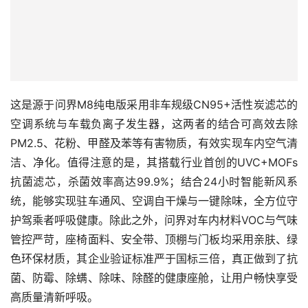
这是源于问界M8纯电版采用非车规级CN95+活性炭滤芯的
空调系统与车载负离子发生器，这两者的结合可高效去除
PM2.5、花粉、甲醛及苯等有害物质，有效实现车内空气清
洁、净化。值得注意的是，其搭载行业首创的UVC+MOFs
抗菌滤芯，杀菌效率高达99.9%；结合24小时智能新风系
统，能够实现驻车通风、空调自干燥与一键除味，全方位守
护驾乘者呼吸健康。除此之外，问界对车内材料VOC与气味
管控严苛，座椅面料、安全带、顶棚与门板均采用亲肤、绿
色环保材质，其企业验证标准严于国标三倍，真正做到了抗
菌、防霉、除螨、除味、除醛的健康座舱，让用户畅快享受
高质量清新呼吸。