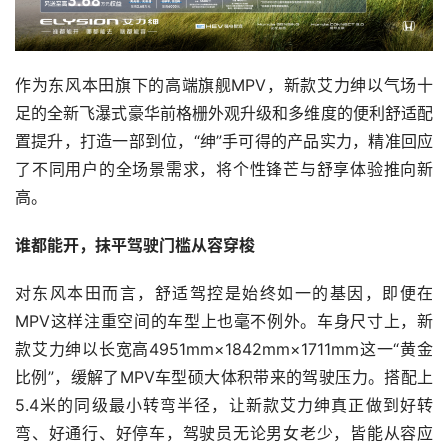
作为东风本田旗下的高端旗舰MPV，新款艾力绅以气场十
足的全新飞瀑式豪华前格栅外观升级和多维度的便利舒适配
置提升，打造一部到位，“绅”手可得的产品实力，精准回应
了不同用户的全场景需求，将个性锋芒与舒享体验推向新
高。
谁都能开，抹平驾驶门槛从容穿梭
对东风本田而言，舒适驾控是始终如一的基因，即便在
MPV这样注重空间的车型上也毫不例外。车身尺寸上，新
款艾力绅以长宽高4951mm×1842mm×1711mm这一“黄金
比例”，缓解了MPV车型硕大体积带来的驾驶压力。搭配上
5.4米的同级最小转弯半径，让新款艾力绅真正做到好转
弯、好通行、好停车，驾驶员无论男女老少，皆能从容应