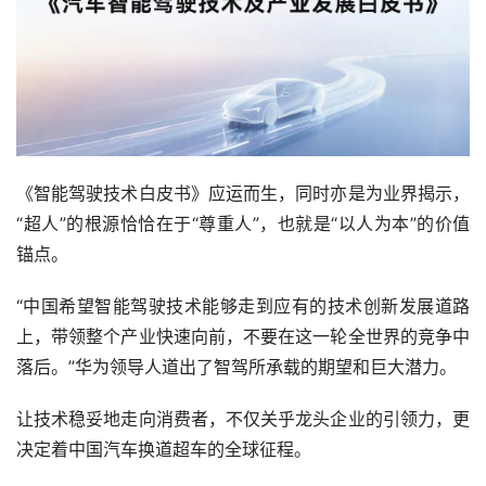
《智能驾驶技术白皮书》应运而生，同时亦是为业界揭示，
“超人”的根源恰恰在于“尊重人”，也就是“以人为本”的价值
锚点。
“中国希望智能驾驶技术能够走到应有的技术创新发展道路
上，带领整个产业快速向前，不要在这一轮全世界的竞争中
落后。”华为领导人道出了智驾所承载的期望和巨大潜力。
让技术稳妥地走向消费者，不仅关乎龙头企业的引领力，更
决定着中国汽车换道超车的全球征程。