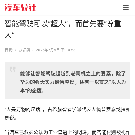
智能驾驶可以“超人”，而首先要“尊重
人”
石 劼
•
品牌
•
2025年7月9日 下午4:58
能够让智能驾驶超越到老司机之上的要素，除了
华为的强大实力储备厚度，还有一以贯之“以人为
本”的态度。
“人是万物的尺度”，古希腊智者学派代表人物普罗泰戈拉如
是说。
当汽车已然被公认为工业皇冠上的明珠，而智能化则被视作