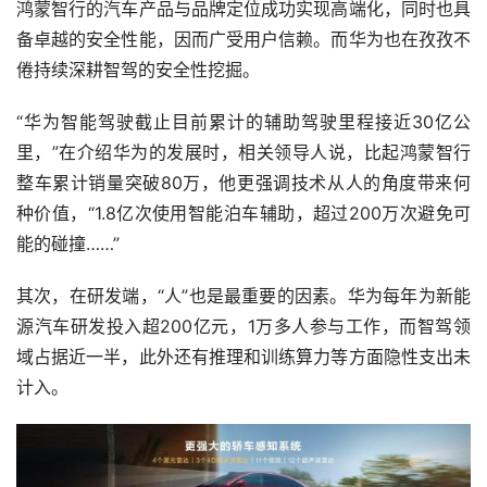
“华为智能驾驶截止目前累计的辅助驾驶里程接近30亿公
里，”在介绍华为的发展时，相关领导人说，比起鸿蒙智行
整车累计销量突破80万，他更强调技术从人的角度带来何
种价值，“1.8亿次使用智能泊车辅助，超过200万次避免可
能的碰撞……”
其次，在研发端，“人”也是最重要的因素。华为每年为新能
源汽车研发投入超200亿元，1万多人参与工作，而智驾领
域占据近一半，此外还有推理和训练算力等方面隐性支出未
计入。