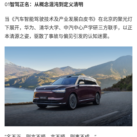
01
智驾正名：从概念混沌到定义清明
当《汽车智能驾驶技术及产业发展白皮书》在北京的聚光灯
下展开，华为、清华大学、中汽中心产学研三方联手，以正
本清源之姿，驱散了事故与偏见引发的认知迷雾。
“名不正，则言不顺。言不顺，则事不成。”