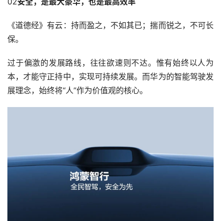
02
安全，是最大豪华，也是最高效率
《道德经》有云：持而盈之，不如其已；揣而锐之，不可长
保。
过于偏激的发展路线，往往欲速则不达。惟有始终以人为
本，才能守正持中，实现可持续发展。而华为的智能驾驶发
展理念，始终将“人”作为价值观的核心。