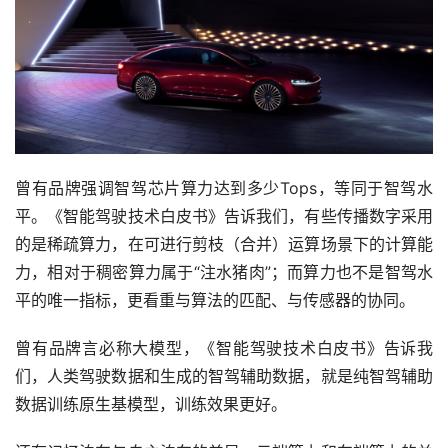
曾有品牌强调智驾芯片算力达到多少Tops，等同于智驾水
平。《智能驾驶技术白皮书》告诉我们，有些传播数字采用
的是稀疏算力，在可进行剪枝（合并）运算场景下的计算能
力，相对于稠密算力属于“注水猪肉”；而算力也不是智驾水
平的唯一指标，更看重与算法的匹配、与传感器的协同。
曾有品牌言必称大模型，《智能驾驶技术白皮书》告诉我
们，人类驾驶数据和生成的智驾辅助数据，就是纯智驾辅助
数据训练原生基模型，训练效果更好。