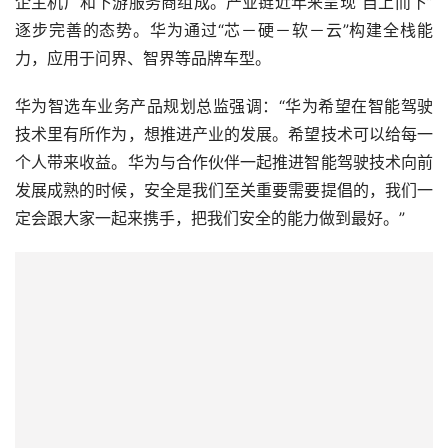
华为智选车业务产品规划总监强调：“华为希望在智能驾驶
技术里有所作为，想推进产业的发展。希望技术可以给每一
个人带来收益。华为与合作伙伴一起推进智能驾驶技术向前
发展成熟的时候，安全是我们至关重要需要提倡的，我们一
定会跟大家一起来携手，把我们安全的能力做到最好。”