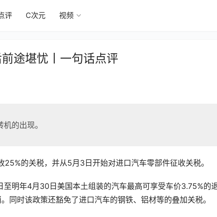
点评
C次元
视频
后前途堪忧丨一句话点评
转机的出现。
收25%的关税，并从5月3日开始对进口汽车零部件征收关税。
日至明年4月30日美国本土组装的汽车最高可享受车价3.75%的
底取消。同时该政策还豁免了进口汽车的钢铁、铝材等的叠加关税。 