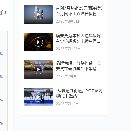
吉利7月热销25万辆连续5
来的
个月同环比双增长极氪销
量同比翻倍，出口再破10
2026年8月3日
万
埃安要为年轻人造越级好
车定位超级纯电轿车盲猜
18万以上
2026年7月25日
品牌为船、战略作桨，长
安汽车破浪奔赴下半场
2026年7月16日
“从赛道到街道，雪铁龙闪
耀FE上海站”
2026年7月8日