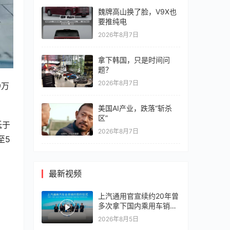
魏牌高山换了脸，V9X也
要推纯电
2026年8月7日
拿下韩国，只是时间问
题？
2026年8月7日
9万
美国AI产业，跌落“斩杀
区”
低于
2026年8月7日
至5
最新视频
上汽通用官宣续约20年曾
多次拿下国内乘用车销冠
竞争激烈，上汽通用有信
2026年8月5日
心再战一局