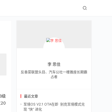
李 思佳
反香菜联盟头目、汽车公社一楼雅座长期霸
占者
B级
最近文章
20
至境OS V2.1 OTA在即 别克至境模式兑
现 “快” 进化