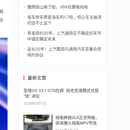
魏牌高山换了脸，V9X也要推纯电
到
电车修车费是油车的1.7倍，但让车主崩溃
与
的远不止这个
官宣续约20年，上汽通用在不确定的车市
中锚定确定未来
延长20年！上汽集团与通用汽车签署合资
续约协议
最新文章
至境OS V2.1 OTA在即 别克至境模式兑现
“快” 进化
2026年8月7日
纯电奔驰VLE正式申报，
挤进爆火纯电MPV市场