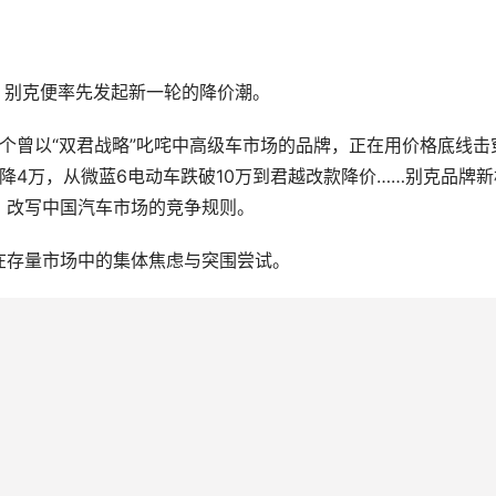
市，别克便率先发起新一轮的降价潮。
这个曾以“双君战略”叱咤中高级车市场的品牌，正在用价格底线击
降4万，从微蓝6电动车跌破10万到君越改款降价……别克品牌新
，改写中国汽车市场的竞争规则。
在存量市场中的集体焦虑与突围尝试。