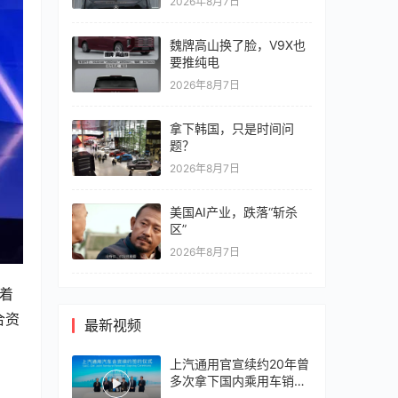
2026年8月7日
魏牌高山换了脸，V9X也
要推纯电
2026年8月7日
拿下韩国，只是时间问
题？
2026年8月7日
美国AI产业，跌落“斩杀
区”
2026年8月7日
随着
合资
最新视频
上汽通用官宣续约20年曾
多次拿下国内乘用车销冠
竞争激烈，上汽通用有信