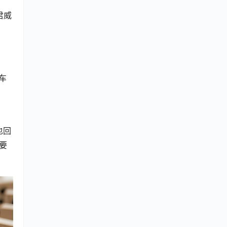
君威
车
也回
要