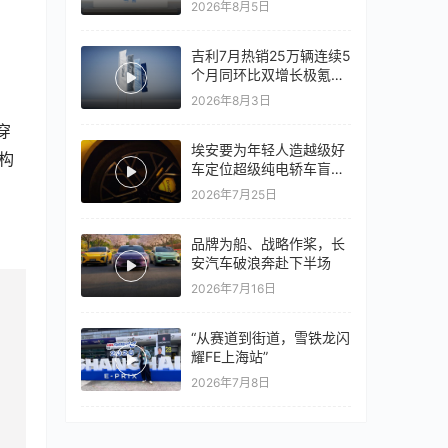
2026年8月5日
心再战一局
吉利7月热销25万辆连续5
个月同环比双增长极氪销
量同比翻倍，出口再破10
2026年8月3日
万
穿
埃安要为年轻人造越级好
构
车定位超级纯电轿车盲猜
18万以上
2026年7月25日
品牌为船、战略作桨，长
安汽车破浪奔赴下半场
2026年7月16日
“从赛道到街道，雪铁龙闪
耀FE上海站”
2026年7月8日