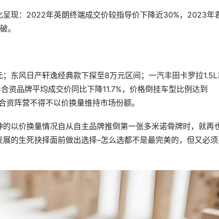
现：2022年英朗终端成交价较指导价下降近30%，2023年
突破。
元；东风日产轩逸经典款下探至8万元区间；一汽丰田卡罗拉1.5L
年合资品牌平均成交价同比下降11.7%，价格倒挂车型比例达到
跟，合资阵营不得不以价换量维持市场份额。
种的以价换量情况自从自主品牌推倒第一张多米诺骨牌时，就再
发展的生死抉择面前做出选择–怎么选都不是最完美的，但又必须