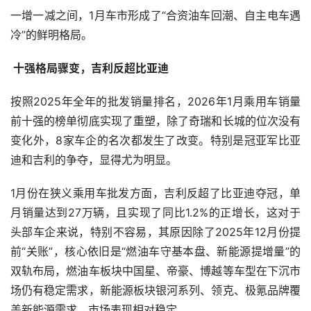
一增一减之间，1月车市形成了“合资油车回潮、自主电车遇
冷”的鲜明格局。
 十强格局骤变，吉利反超比亚迪
按照2025年全年的批发销量排名，2026年1月乘用车销量
前十强的榜单彻底实现了重塑，除了奇瑞和长城的位次没有
变化外，8家车企的名次都发生了改变。特别是冠亚军比亚
迪和吉利的争夺，显得尤为明显。
1月份在狭义乘用车批发方面，吉利反超了比亚迪夺冠，单
月销量达到27万辆，且实现了同比1.2%的正增长，这对于
头部车企来说，特别不容易，其原因除了2025年12月份提
前“关账”，核心依旧是“燃油车守基本盘、新能源提增量”的
双轨布局，燃油车板块中国星、帝豪、博越等车型在下沉市
场仍有稳定需求，新能源板块银河系列、领克、极氪品牌覆
盖新能源需求，市场表现相对稳定。