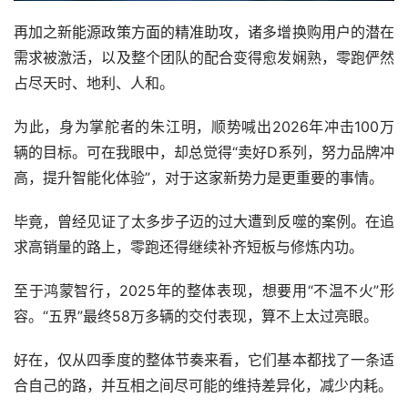
再加之新能源政策方面的精准助攻，诸多增换购用户的潜在
需求被激活，以及整个团队的配合变得愈发娴熟，零跑俨然
占尽天时、地利、人和。
为此，身为掌舵者的朱江明，顺势喊出2026年冲击100万
辆的目标。可在我眼中，却总觉得“卖好D系列，努力品牌冲
高，提升智能化体验”，对于这家新势力是更重要的事情。
毕竟，曾经见证了太多步子迈的过大遭到反噬的案例。在追
求高销量的路上，零跑还得继续补齐短板与修炼内功。
至于鸿蒙智行，2025年的整体表现，想要用“不温不火”形
容。“五界”最终58万多辆的交付表现，算不上太过亮眼。
好在，仅从四季度的整体节奏来看，它们基本都找了一条适
合自己的路，并互相之间尽可能的维持差异化，减少内耗。