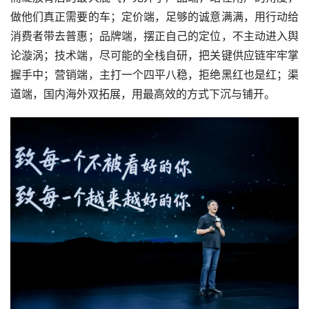
做他们真正需要的车；定价端，足够的诚意满满，用行动给
消费者带去普惠；品牌端，摆正自己的定位，不主动进入舆
论漩涡；技术端，尽可能的全栈自研，把关键供应链牢牢掌
握手中；营销端，主打一个四平八稳，拒绝黑红也是红；渠
道端，国内海外双拓展，用最高效的方式下沉与铺开。