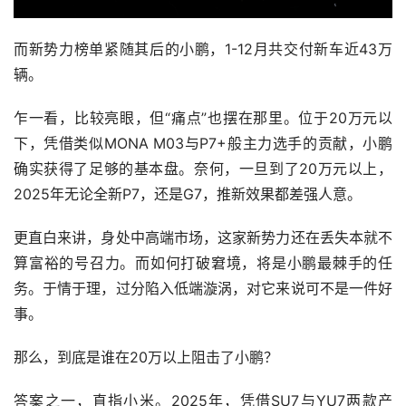
而新势力榜单紧随其后的小鹏，1-12月共交付新车近43万
辆。
乍一看，比较亮眼，但“痛点”也摆在那里。位于20万元以
下，凭借类似MONA M03与P7+般主力选手的贡献，小鹏
确实获得了足够的基本盘。奈何，一旦到了20万元以上，
2025年无论全新P7，还是G7，推新效果都差强人意。
更直白来讲，身处中高端市场，这家新势力还在丢失本就不
算富裕的号召力。而如何打破窘境，将是小鹏最棘手的任
务。于情于理，过分陷入低端漩涡，对它来说可不是一件好
事。
那么，到底是谁在20万以上阻击了小鹏？
答案之一，直指小米。2025年，凭借SU7与YU7两款产