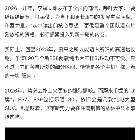
2026一开年，李斌立即发布了全员内部信，呼吁大家：“要
继续结硬寨，打呆仗，为当下和更长周期的发展夯实底盘，
积蓄力量。”从中读出的核心思想，更像是整个团队没有片
刻放松的资格，必须抓紧投入到新一轮的内卷。
实际上，回望2025年，蔚来之所以能迈入所谓的高速增长
期，乐道L90与全新ES8两款纯电大三排SUV功不可没。只
不过，它们各自所处的细分区间，恰恰是各个主机厂都盯着
的一块“肥肉”。
2026年，势必会扑上来更多的饿狼撕咬。而蔚来手握的“底
牌”，ES7、ES9包括乐道L80，依旧会是几款纯电大型
SUV。也意味着，这家新势力要在充满荆棘的丛林中凭本事
抢肉吃。