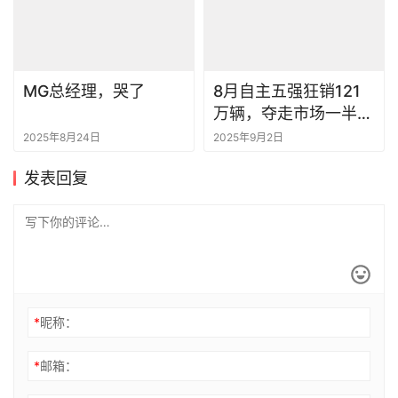
MG总经理，哭了
8月自主五强狂销121
万辆，夺走市场一半份
额
2025年8月24日
2025年9月2日
发表回复
*
昵称：
*
邮箱：