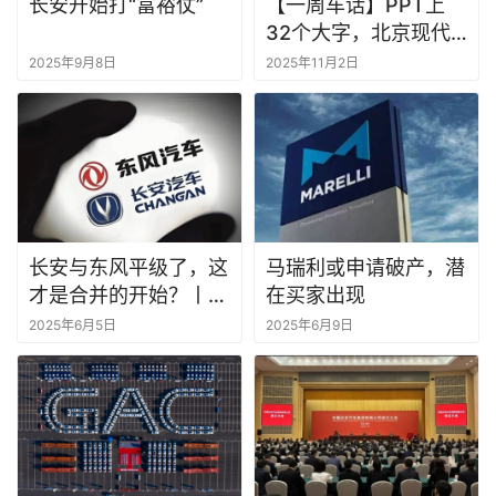
长安开始打“富裕仗”
【一周车话】PPT上
32个大字，北京现代
在内涵谁？
2025年9月8日
2025年11月2日
长安与东风平级了，这
马瑞利或申请破产，潜
才是合并的开始？丨一
在买家出现
句话点评
2025年6月5日
2025年6月9日