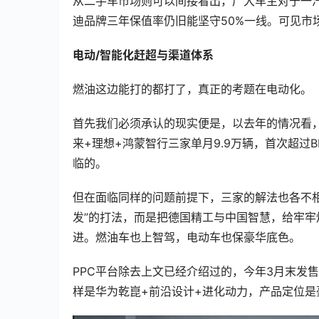
从二手车市场则可以间接看出，广大车主对于一
迪品牌三年保值率仍旧能坚守50%一线。可见市
电动/智能化赶超与渠道体系
燃油这边能打的都打了，真正的考题在电动化。
首先我们必须承认的现实便是，以去年的情况看，国
来+理想+鸿蒙智行三家单月9.9万辆，首次超过B
临的。
但在面临同样的问题前提下，三家的解法也各不
发”的打法，而是把德国精工与中国智慧，给牢牢
进。燃油车也上智驾，电动车也保豪华底色。
PPC平台除去上文已经介绍过的，今年3月末发售
样是华为乾崑+前沿设计+进化动力，产品定位是