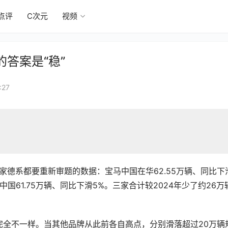
点评
C次元
视频
答案是“稳”
27
家德系都要重新审题的数据：宝马中国在华62.55万辆、同比下
迪中国61.75万辆、同比下滑5%。三家合计较2024年少了约26万
完全不一样。当其他品牌从此前各自高点，分别滑落超过20万辆