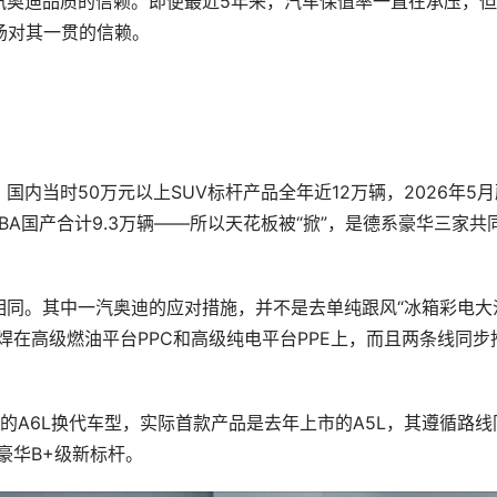
汽奥迪品质的信赖。即便最近5年来，汽车保值率一直在承压，
场对其一贯的信赖。
内当时50万元以上SUV标杆产品全年近12万辆，2026年5月
BA国产合计9.3万辆——所以天花板被“掀”，是德系豪华三家共
相同。其中一汽奥迪的应对措施，并不是去单纯跟风“冰箱彩电大
焊在高级燃油平台PPC和高级纯电平台PPE上，而且两条线同步
的A6L换代车型，实际首款产品是去年上市的A5L，其遵循路线
豪华B+级新标杆。