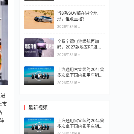
当8系SUV都在讲全地
形，谁敢直播？
2026年8月6日
全系宁德电池续航再加
码，2027款埃安RT进入
10万区间
2026年8月5日
上汽通用官宣续约20年曾
多次拿下国内乘用车销冠
竞争激烈，上汽通用有信
2026年8月5日
心再战一局
推进
上市
最新视频
品
阵
上汽通用官宣续约20年曾
多次拿下国内乘用车销冠
竞争激烈，上汽通用有信
2026年8月5日