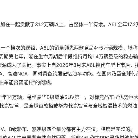
款车加在一起贡献了31.2万辆以上，占整体一半有余。A6L全年17.2
一个档次的逻辑，A6L的销量领先两款竞品4~5万辆规模，堪称
品周期第七年，能在生命周期后半段维持月均1.4万辆量级的稳态输
源成为了关键。事实上自2026年3月末A6L换代车型上市后，
A、高速NOA，同时具备跨层记忆泊车功能。在国内乃至全球传
油车能否智能化”的问题。
全年14万辆，稳坐豪华B级燃油SUV第一，对标竞品车型优势巨
华为乾崑智驾，是全球首款搭载华为乾崑智驾与全域智混技术的燃油
UV、B级轿车、紧凑级四个细分都有主力在位，梯度是完整的。
—老款A4L生命周期末端自然回落，新款A5L作为PPC豪华燃油智