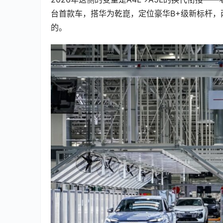
台首款车，搭华为乾崑，定位豪华B+级新标杆，
的。