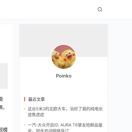
Poinko
滑
最近文章
辆，
这台5米2的北欧大车，治好了我的纯电长
途焦虑症
一汽-大众开启ID. AURA T6挚友抢鲜品鉴
规模
会，同步启动网络盲订