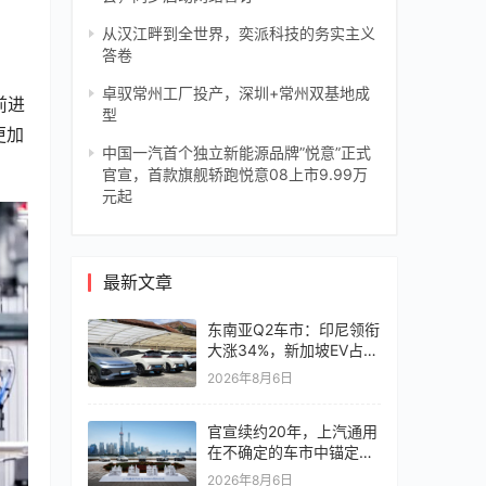
从汉江畔到全世界，奕派科技的务实主义
答卷
卓驭常州工厂投产，深圳+常州双基地成
前进
型
更加
中国一汽首个独立新能源品牌”悦意”正式
官宣，首款旗舰轿跑悦意08上市9.99万
元起
最新文章
东南亚Q2车市：印尼领衔
大涨34%，新加坡EV占比
超6成
2026年8月6日
官宣续约20年，上汽通用
在不确定的车市中锚定确
定未来
2026年8月6日