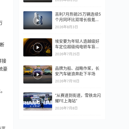
心再战一局
吉利7月热销25万辆连续5
个月同环比双增长极氪销
万
量同比翻倍，出口再破10
2026年8月3日
万
埃安要为年轻人造越级好
断
车定位超级纯电轿车盲猜
18万以上
2026年7月25日
拼接
品牌为船、战略作桨，长
统豪
安汽车破浪奔赴下半场
2026年7月16日
大。
“从赛道到街道，雪铁龙闪
耀FE上海站”
2026年7月8日
能平