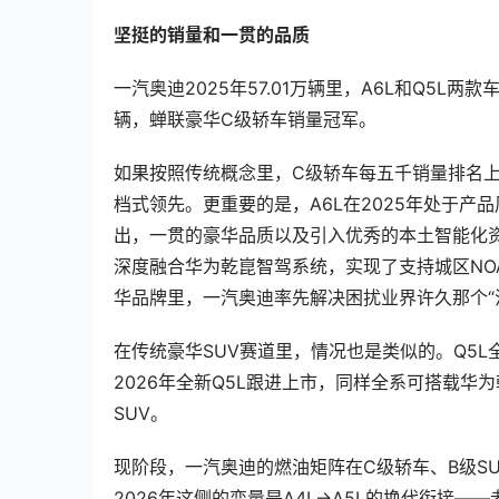
坚挺的销量和一贯的品质
一汽奥迪2025年57.01万辆里，A6L和Q5L两
辆，蝉联豪华C级轿车销量冠军。
如果按照传统概念里，C级轿车每五千销量排名上
档式领先。更重要的是，A6L在2025年处于产
出，一贯的豪华品质以及引入优秀的本土智能化资
深度融合华为乾崑智驾系统，实现了支持城区NO
华品牌里，一汽奥迪率先解决困扰业界许久那个“
在传统豪华SUV赛道里，情况也是类似的。Q5L
2026年全新Q5L跟进上市，同样全系可搭载
SUV。
现阶段，一汽奥迪的燃油矩阵在C级轿车、B级S
2026年这侧的变量是A4L→A5L的换代衔接—