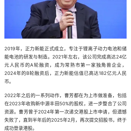
2019年，正力新能正式成立，专注于锂离子动力电池和储
能电池的研发与制造。2021年左右，该公司完成高达24亿
元人民币的A轮融资，成为常熟市第一家独角兽企业，
2024年的B轮融资后，正力新能估值已高达182亿元人民
币。
2022年之后的一系列动作，曹芳都在为上市做准备，包括
在2023年收购新中源丰田50%的股权，进一步整合了公司
资源。曹芳曾于2024年第一次递交港股上市申请，但遗憾
失败了，直到半年后的2025年2月，再次提交招股书，终于
成功登录港股。