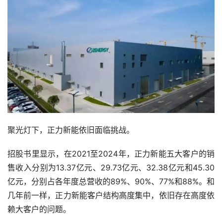
聚光灯下，正力新能依旧面临挑战。
招股书里显示，在2021至2024年，正力新能五大客户的销
售收入分别为13.37亿元、29.73亿元、32.38亿元和45.30
亿元，分别占各年度总营收的89%、90%、77%和88%。和
几年前一样，正力新能客户结构高度集中，依旧存在高度依
赖大客户的问题。