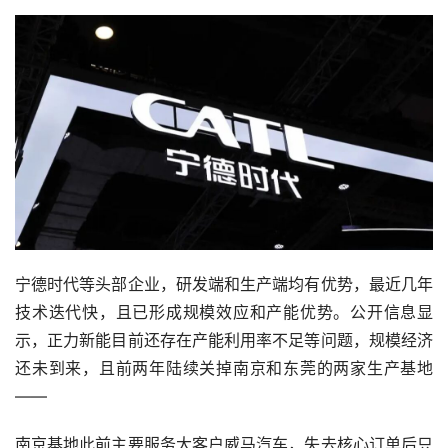
宁德时代等头部企业，研发端和生产端均有优势，最近几年
技术迭代快，且已形成规模效应和产能优势。公开信息显
示，正力新能目前还存在产能利用率不足等问题，规模经济
还未到来，且前两年陆续关掉南京和东莞的两家生产基地
——
南京基地此前主要服务大客户威马汽车，失去核心订单后只