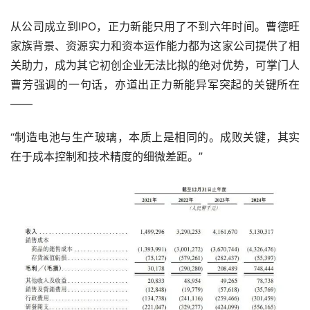
从公司成立到IPO，正力新能只用了不到六年时间。曹德旺
家族背景、资源实力和资本运作能力都为这家公司提供了相
关助力，成为其它初创企业无法比拟的绝对优势，可掌门人
曹芳强调的一句话，亦道出正力新能异军突起的关键所在
——
“制造电池与生产玻璃，本质上是相同的。成败关键，其实
在于成本控制和技术精度的细微差距。”