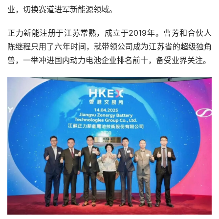
业，切换赛道进军新能源领域。
正力新能注册于江苏常熟，成立于2019年。曹芳和合伙人
陈继程只用了六年时间，就带领公司成为江苏省的超级独角
兽，一举冲进国内动力电池企业排名前十，备受业界关注。