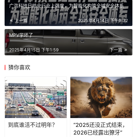
广汽科技日给全行业上强度，为智能化构筑全域安全体系
上一篇
2025年4月14日 下午9:32
MPV学坏了
2025年4月15日 下午1:59
下一篇
猜你喜欢
到底谁活不过明年？
“2025还没正式结束，
2026已经露出獠牙”