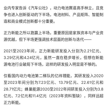
业内专家告诉《汽车公社》，动力电池赛道高手林立，且竞
争也进入创新驱动的下半场，电池材料、产品矩阵、智能制
造和商业模式创新都十分重要。
正力新能之所以跑赢上半场，重要原因是家族资本与产业资
源优越，但下半场更强调技术层面的创新与迭代——
2021至2023年间，正力新能研发投入分别为2.21亿元、
3.29亿元和4.24亿元，虽然一直在稳步增长，但想在新能
源电池行业破局下半场，这样的研发投入明显是不够的。
仅看国内动力电池第二梯队的亿纬锂能，其研发投入2020
至2023年间分别为7.23亿元、13.79亿元、22.61亿元和
28.71亿元；蜂巢能源2020至2022年间研发投入分别为3.8
亿元、7.2亿元和11.4亿元（2023年资料暂缺），同样远超
正力新能。