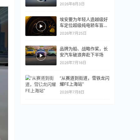
量同比翻倍，出口再破10
2026年8月3日
万
埃安要为年轻人造越级好
车定位超级纯电轿车盲猜
18万以上
2026年7月25日
品牌为船、战略作桨，长
安汽车破浪奔赴下半场
2026年7月16日
“从赛道到街道，雪铁龙闪
耀FE上海站”
2026年7月8日