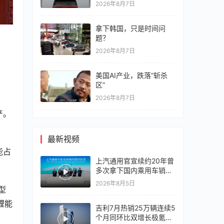
2026年8月7日
拿下韩国，只是时间问
题？
2026年8月7日
美国AI产业，跌落“斩杀
区”
2026年8月7日
产。
最新视频
能占
上汽通用官宣续约20年曾
多次拿下国内乘用车销冠
竞争激烈，上汽通用有信
2026年8月5日
型
心再战一局
锂能
吉利7月热销25万辆连续5
个月同环比双增长极氪销