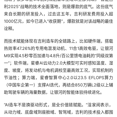
利2025”战略的技术全面落地，则是爆款的底气。这份底气
来自长期的研发投入，过去这五年，吉利研发费用投入超
1000亿元，如今已进入“收获期”，爆款就是对该战略的最佳
诠释。
而技术赋能体现在吉利造车的全链路上，比如硬件端，搭载
热效率47.26%的专用电混发动机、11合1高效电驱，让银河
M9实现4.5秒零百加速与4.8升/百公里馈电油耗的“同级双第
一”；软件端，星睿AI云动力2.0大模型可实时感知温度、湿
度、坡度，将发动机与电机调校至最高效工况，实现机制的
节油性；算力端，星睿智算中心2.0以23.5 EFLOPS算力
（中国车企第一）支撑AI迭代，再结合850万辆L2级以上辅
助驾驶车辆的海量数据，让银河的智能体验持续进化。
“AI造车不是换驱动形式，是全价值链赋能。”淦家阅表示，
从动力域、底盘域到座舱域、智驾域，吉利的技术投入都围