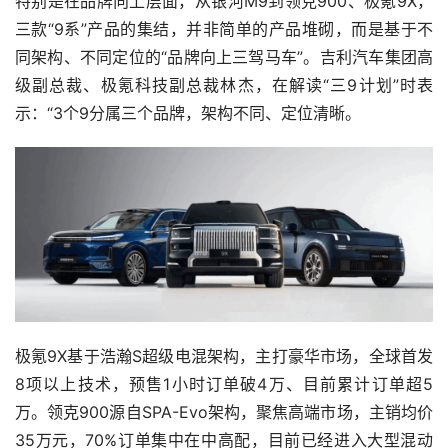
特别是在品牌向上层面，从银河M9到领克900、极氪9X，
三款“9系”产品的集结，并非简单的产品堆砌，而是基于不
同架构、不同定位的“品牌向上三驾马车”。吉利汽车集团高
级副总裁、极氪科技副总裁林杰，在解读“三9计划”时表
示：“3个9分属三个品牌，架构不同、定位清晰。
极氪9X基于浩瀚S超级电混架构，主打豪华市场，全球首发
8项以上技术，预售1小时订单破4万、目前累计订单超5
万。领克900源自SPA-Evo架构，聚焦高端市场，主销均价
35万元，70%订单集中在中高配，目前已经进入大型混动