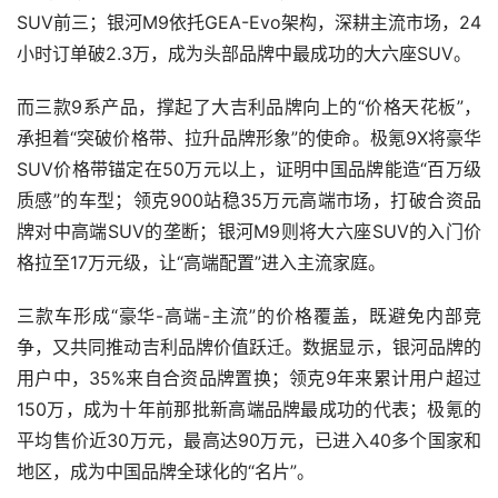
SUV前三；银河M9依托GEA-Evo架构，深耕主流市场，24
小时订单破2.3万，成为头部品牌中最成功的大六座SUV。
而三款9系产品，撑起了大吉利品牌向上的“价格天花板”，
承担着“突破价格带、拉升品牌形象”的使命。极氪9X将豪华
SUV价格带锚定在50万元以上，证明中国品牌能造“百万级
质感”的车型；领克900站稳35万元高端市场，打破合资品
牌对中高端SUV的垄断；银河M9则将大六座SUV的入门价
格拉至17万元级，让“高端配置”进入主流家庭。
三款车形成“豪华-高端-主流”的价格覆盖，既避免内部竞
争，又共同推动吉利品牌价值跃迁。数据显示，银河品牌的
用户中，35%来自合资品牌置换；领克9年来累计用户超过
150万，成为十年前那批新高端品牌最成功的代表；极氪的
平均售价近30万元，最高达90万元，已进入40多个国家和
地区，成为中国品牌全球化的“名片”。