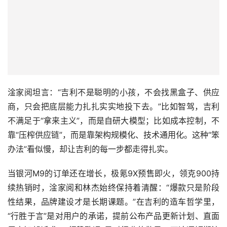
淦家阅坦言：“吉利不是聪明的小孩，不会找黑盒子、供应
商，只会把底层能力扎扎实实地投下去。”比如智驾，吉利
不满足于“拿来主义”，而是自研大模型；比如成本控制，不
靠“压榨供应链”，而是靠架构规模化、技术通用化。这种“笨
办法”看似慢，却让吉利的每一步都走得扎实。
当银河M9的订单还在增长，极氪9X预售即火，领克900持
续热销时，淦家阅和林杰始终保持着清醒：“爆款只是阶段
性结果，品牌建设才是长期课题。”在吉利的造车哲学里，
“行胜于言”是对用户的承诺，提前公布产品更新计划、直面