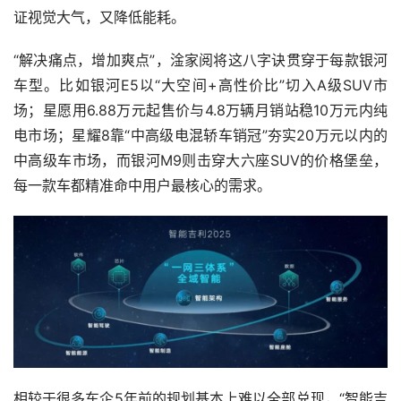
证视觉大气，又降低能耗。
“解决痛点，增加爽点”，淦家阅将这八字诀贯穿于每款银河
车型。比如银河E5以“大空间+高性价比”切入A级SUV市
场；星愿用6.88万元起售价与4.8万辆月销站稳10万元内纯
电市场；星耀8靠“中高级电混轿车销冠”夯实20万元以内的
中高级车市场，而银河M9则击穿大六座SUV的价格堡垒，
每一款车都精准命中用户最核心的需求。
相较于很多车企5年前的规划基本上难以全部兑现，“智能吉