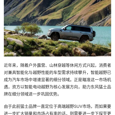
近年来，随着户外露营、山林穿越等休闲方式兴起，消费者
对兼具智能化与越野性能的车型需求持续攀升，智能越野已
成为汽车市场中增速显著的细分领域。正是瞄准这一市场机
遇，资方以智能电动越野为核心发展方向，助力东风猛士品
牌在细分领域进一步巩固优势。
由于此前猛士品牌一直定位于高端越野SUV市场，而如果要
进一步扩大销量和市场占有率的话，则需要进一步下探至更