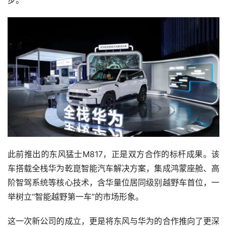
步。
此前推出的东风猛士M817，正是双方合作的标杆成果。该
车搭载全栈华为乾崑智能汽车解决方案，集成鸿蒙座舱、高
阶智驾系统等核心技术，含华量位居同级别越野车首位，一
举树立“智能越野第一车”的市场形象。
这一次新公司的成立，更是将东风与华为的合作推向了更深