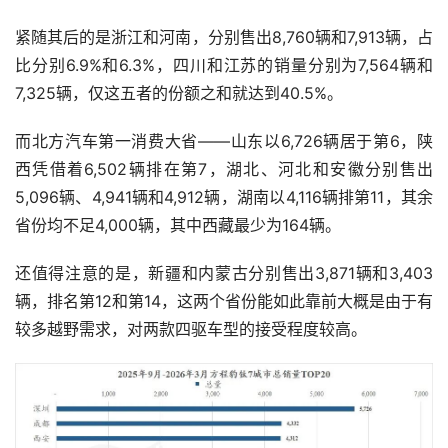
紧随其后的是浙江和河南，分别售出8,760辆和7,913辆，占
比分别6.9%和6.3%，四川和江苏的销量分别为7,564辆和
7,325辆，仅这五者的份额之和就达到40.5%。
而北方汽车第一消费大省——山东以6,726辆居于第6，陕
西凭借着6,502辆排在第7，湖北、河北和安徽分别售出
5,096辆、4,941辆和4,912辆，湖南以4,116辆排第11，其余
省份均不足4,000辆，其中西藏最少为164辆。
还值得注意的是，新疆和内蒙古分别售出3,871辆和3,403
辆，排名第12和第14，这两个省份能如此靠前大概是由于有
较多越野需求，对两款四驱车型的接受程度较高。