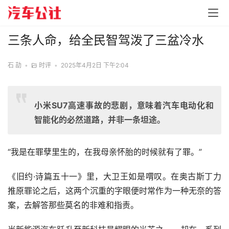
三条人命，给全民智驾泼了三盆冷水
石 劼
•
时评
•
2025年4月2日 下午2:04
小米SU7高速事故的悲剧，意味着汽车电动化和
智能化的必然道路，并非一条坦途。
“我是在罪孽里生的，在我母亲怀胎的时候就有了罪。”
《旧约·诗篇五十一》里，大卫王如是喟叹。在奥古斯丁力
推原罪论之后，这两个沉重的字眼便时常作为一种无奈的答
案，去解答那些莫名的非难和指责。