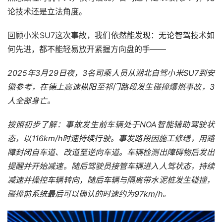
论技术还是立法角度。
回顾小米SU7这次事故，我们依然能发现：无论智驾技术如
何先进，都不能轻易放开紧握方向盘的手——
2025年3月29日夜，3名司乘人员从湖北自驾小米SU7到安
徽参考，在德上高速枞阳至祁门路段发生碰撞爆燃事故，3
人全部身亡。
按照初步了解：事故发生前车辆处于NOA智能辅助驾驶状
态，以116km/h时速持续行驶。事发路段因施工修缮，用路
障封闭自车道、改道至逆向车道。车辆检测出障碍物后发出
提醒并开始减速。随后驾驶员接管车辆进入人驾状态，持续
减速并操控车辆转向，随后车辆与隔离带水泥桩发生碰撞，
碰撞前系统最后可以确认的时速约为97km/h。