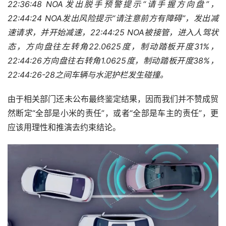
22:36:48 NOA发出脱手预警提示“请手握方向盘”，
22:44:24 NOA发出风险提示“请注意前方有障碍”，发出减
速请求，并开始减速，22:44:25 NOA被接管，进入人驾状
态，方向盘往左转角22.0625度，制动踏板开度31%，
22:44:26方向盘往右转角1.0625度，制动踏板开度38%，
22:44:26-28之间车辆与水泥护栏发生碰撞。
由于相关部门还未公布最终鉴定结果，因而我们并不赞成贸
然断定“全部是小米的责任”，或者“全部是车主的责任”，更
应该用理性和推演去约束结论。