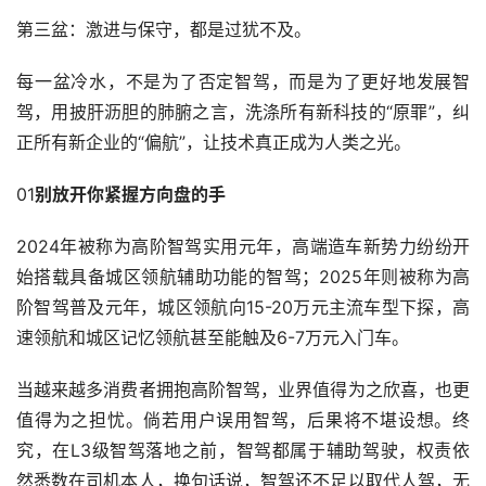
第三盆：激进与保守，都是过犹不及。
每一盆冷水，不是为了否定智驾，而是为了更好地发展智
驾，用披肝沥胆的肺腑之言，洗涤所有新科技的“原罪”，纠
正所有新企业的“偏航”，让技术真正成为人类之光。
01
别放开你紧握方向盘的手
2024年被称为高阶智驾实用元年，高端造车新势力纷纷开
始搭载具备城区领航辅助功能的智驾；2025年则被称为高
阶智驾普及元年，城区领航向15-20万元主流车型下探，高
速领航和城区记忆领航甚至能触及6-7万元入门车。
当越来越多消费者拥抱高阶智驾，业界值得为之欣喜，也更
值得为之担忧。倘若用户误用智驾，后果将不堪设想。终
究，在L3级智驾落地之前，智驾都属于辅助驾驶，权责依
然悉数在司机本人，换句话说，智驾还不足以取代人驾，无