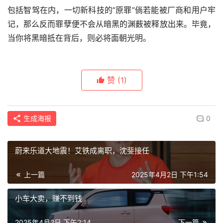
包括智驾在内，一切新科技的“原罪”倘若能被厂商和用户牢
记，那么反而罪孽便不会从暗黑的渊薮被释放出来。毕竟，
当你将黑暗抵在背后，则必将面朝光明。
赞
(1)
生成海报
0
蔚来乐道大地震！艾铁成离职，沈斐接任
上一篇
2025年4月2日 下午1:54
小车大卖，赚不到钱
2025年4月2日 下午2:14
下一篇