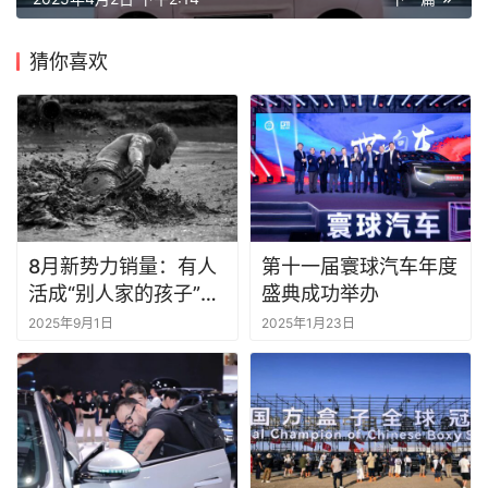
猜你喜欢
8月新势力销量：有人
第十一届寰球汽车年度
活成“别人家的孩子”，
盛典成功举办
有人还在泥潭里挣扎 |
2025年9月1日
2025年1月23日
一句话点评