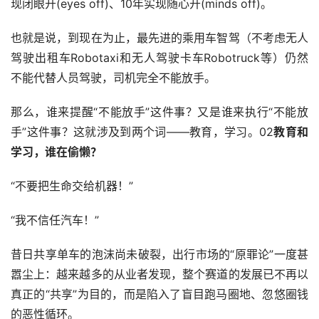
现闭眼开(eyes off)、10年实现随心开(minds off)。
也就是说，到现在为止，最先进的乘用车智驾（不考虑无人
驾驶出租车Robotaxi和无人驾驶卡车Robotruck等）仍然
不能代替人员驾驶，司机完全不能放手。
那么，谁来提醒“不能放手”这件事？又是谁来执行“不能放
手”这件事？这就涉及到两个词——教育，学习。02
教育和
学习，谁在偷懒？
“不要把生命交给机器！”
“我不信任汽车！”
昔日共享单车的泡沫尚未破裂，出行市场的“原罪论”一度甚
嚣尘上：越来越多的从业者发现，整个赛道的发展已不再以
真正的“共享”为目的，而是陷入了盲目跑马圈地、忽悠圈钱
的恶性循环。