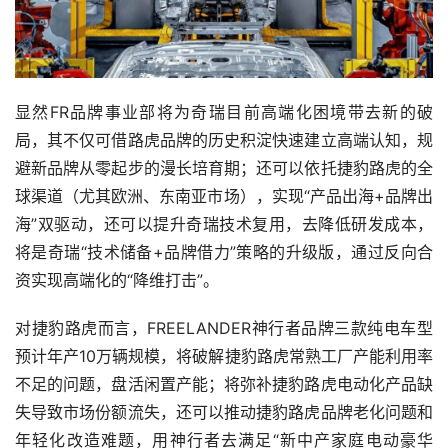
显然FR品牌事业部将为奇瑞目前高端化困境带去新的破
局，其不仅可借路虎品牌的历史积淀快速建立高端认知，规
避新品牌从零起步的漫长培育期；还可以依托捷豹路虎的全
球渠道（尤其欧洲、东南亚市场），实现“产品出海+品牌出
海”双驱动，还可以提升奇瑞技术复用，去降低研发成本，
将是奇瑞“技术储备+品牌借力”策略的升级版，通过反向合
资实现高端化的“降维打击”。
对捷豹路虎而言，FREELANDER神行者品牌三款纯电车型
预计年产10万辆规模，将破解捷豹路虎常熟工厂产能利用率
不足的问题，盘活闲置产能；将弥补捷豹路虎电动化产品缺
失导致市场份额流失，还可以推动捷豹路虎品牌老化问题和
年轻化改造难题，用神行者去满足“新中产家庭电动豪华 