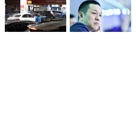
接下来，随着各家新势力造车依次进入产品推新周期，也将
迈入更残酷的竞争阶段。（编辑/崔力文）
赞
(1)
生成海报
0
淡季不淡，2月吉利又卖了20.61万辆新车
上一篇
2026年3月1日 上午11:18
开电车回村过年，成了全村的笑话？