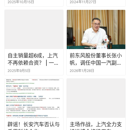
还想拼一把造车
2025年10月15日
2024年11月27日
自主销量超6成，上汽
前东风股份董事长张小
不再依赖合资？ | 一句
帆，调任中国一汽副总
话点评
经理
2025年9月5日
2026年1月28日
辟谣！长安汽车否认与
主场作战，上汽全力支