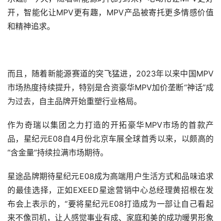
开，智能化让MPV更有趣，MPV产品被寄托更多情感价值
和精神追求。
而且，随着新能源赛道的突飞猛进，2023年以来中国MPV
市场热度持续提升，特别是合资豪华MPV加价垄断“神话”成
为过去，自主品牌开始重塑行业格局。
作为奇瑞以集团之力打造的开拓豪华MPV市场的首款产
品，星纪元E08自4月份北京车展全球首秀以来，以颇高的
“含金量”持续拉满市场期待。
星途品牌期待星纪元E08成为高端用户生活方式和品味追求
的最佳选择，正如EXEED星途营销中心总经理黄招根在发
布会上表示的，“要将星纪元E08打造成为一部让自己看起
来不像司机，让人感觉事业有成、家庭和美的成功暖男形象