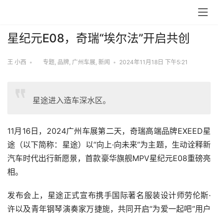
星纪元E08，奇瑞“埃尔法”开启共创
王 小西
•
专题
,
品牌
,
广州车展
,
新闻
•
2024年11月18日 下午5:21
星途进入造车深水区。
11月16日，2024广州车展第二天，奇瑞高端品牌EXEED星
途（以下简称：星途）以“向上·向未来”为主题，生动诠释新
汽车时代出行新愿景，首款豪华旗舰MPV星纪元E08重磅亮
相。
发布会上，星途正式宣布携手国际著名服装设计师劳伦斯·
许以及青年钢琴演奏家万捷旎，共同开启“为爱一起吧”用户