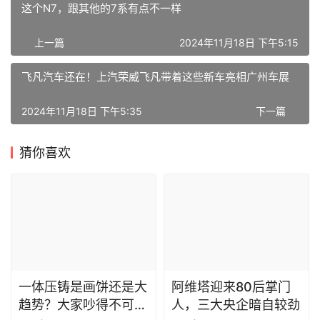
这个N7，跟其他的7系有点不一样
上一篇
2024年11月18日 下午5:15
飞凡汽车还在！上汽荣威飞凡带着这些新车亮相广州车展
2024年11月18日 下午5:35
下一篇
猜你喜欢
一体压铸是画饼还是大
阿维塔迎来80后掌门
趋势？大家吵得不可开
人，三大央企暗自较劲