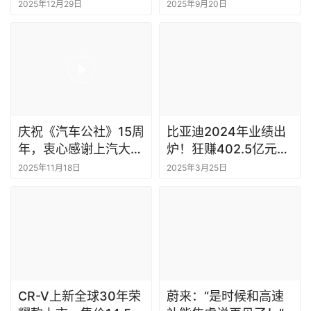
交
2025年12月29日
2025年9月20日
庆祝《汽车公社》15周
比亚迪2024年业绩出
年，衷心感谢上汽大众
炉！狂赚402.5亿元杀
汽车有限公司党委书
疯了
2025年11月18日
2025年3月25日
记、总经理陶海龙为
《汽车公社》发来的诚
挚祝福！
CR-V上新全球30年荣
蔚来：“是时候和高速