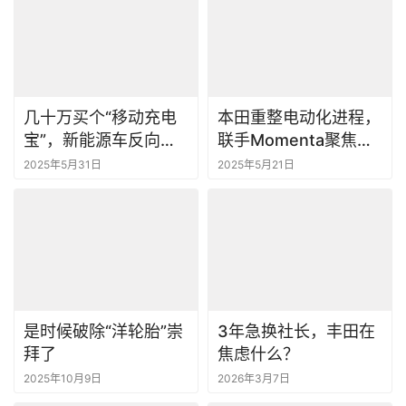
几十万买个“移动充电
本田重整电动化进程，
宝”，新能源车反向卖
联手Momenta聚焦中
电靠谱吗？
国
2025年5月31日
2025年5月21日
是时候破除“洋轮胎”崇
3年急换社长，丰田在
拜了
焦虑什么？
2025年10月9日
2026年3月7日