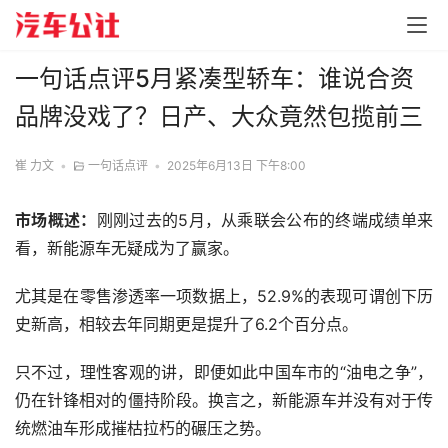
一句话点评5月紧凑型轿车：谁说合资
品牌没戏了？日产、大众竟然包揽前三
崔 力文
•
一句话点评
•
2025年6月13日 下午8:00
市场概述：
刚刚过去的5月，从乘联会公布的终端成绩单来
看，新能源车无疑成为了赢家。
尤其是在零售渗透率一项数据上，52.9%的表现可谓创下历
史新高，相较去年同期更是提升了6.2个百分点。
只不过，理性客观的讲，即便如此中国车市的“油电之争”，
仍在针锋相对的僵持阶段。换言之，新能源车并没有对于传
统燃油车形成摧枯拉朽的碾压之势。