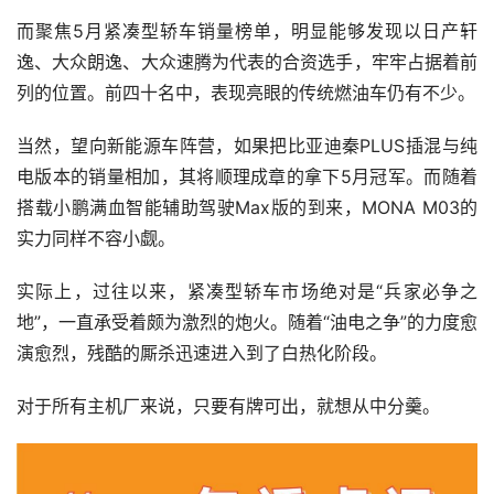
而聚焦5月紧凑型轿车销量榜单，明显能够发现以日产轩
逸、大众朗逸、大众速腾为代表的合资选手，牢牢占据着前
列的位置。前四十名中，表现亮眼的传统燃油车仍有不少。
当然，望向新能源车阵营，如果把比亚迪秦PLUS插混与纯
电版本的销量相加，其将顺理成章的拿下5月冠军。而随着
搭载小鹏满血智能辅助驾驶Max版的到来，MONA M03的
实力同样不容小觑。
实际上，过往以来，紧凑型轿车市场绝对是“兵家必争之
地”，一直承受着颇为激烈的炮火。随着“油电之争”的力度愈
演愈烈，残酷的厮杀迅速进入到了白热化阶段。
对于所有主机厂来说，只要有牌可出，就想从中分羹。