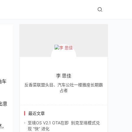
李 思佳
油车
反香菜联盟头目、汽车公社一楼雅座长期霸
占者
出意
最近文章
至境OS V2.1 OTA在即 别克至境模式兑
然，
现 “快” 进化