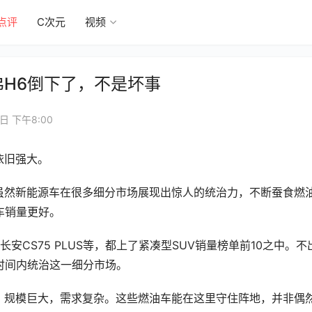
点评
C次元
视频
弗H6倒下了，不是坏事
日 下午8:00
依旧强大。
虽然新能源车在很多细分市场展现出惊人的统治力，不断蚕食燃
车销量更好。
长安CS75 PLUS等，都上了紧凑型SUV销量榜单前10之中。不
时间内统治这一细分市场。
，规模巨大，需求复杂。这些燃油车能在这里守住阵地，并非偶