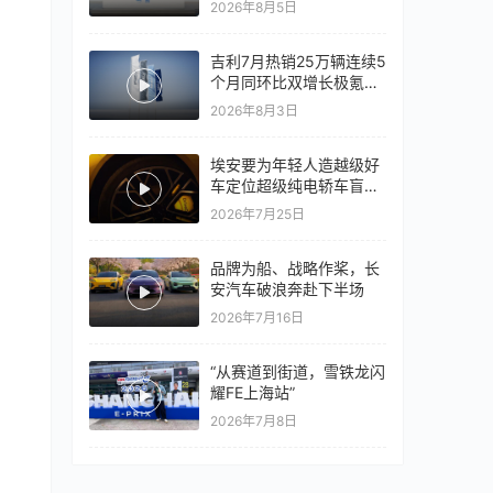
2026年8月5日
心再战一局
吉利7月热销25万辆连续5
个月同环比双增长极氪销
量同比翻倍，出口再破10
2026年8月3日
万
埃安要为年轻人造越级好
车定位超级纯电轿车盲猜
18万以上
2026年7月25日
品牌为船、战略作桨，长
安汽车破浪奔赴下半场
2026年7月16日
“从赛道到街道，雪铁龙闪
耀FE上海站”
2026年7月8日