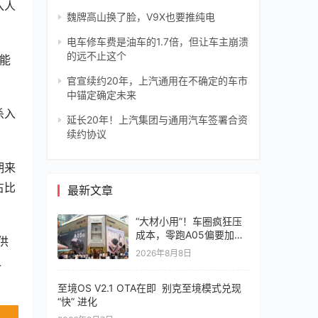
入人
魏牌高山换了脸，V9X也要推纯电
电车修车费是油车的1.7倍，但让车主崩溃
的远不止这个
新能
官宣续约20年，上汽通用在不确定的车市
中锚定确定未来
杀入
延长20年！上汽集团与通用汽车签署合资
续约协议
期来
占比
最新文章
“大材小用”！车圈疯狂压
成本，零跑A05偏要加价
供
值
2026年8月8日
之
至境OS V2.1 OTA在即 别克至境模式兑现
“快” 进化