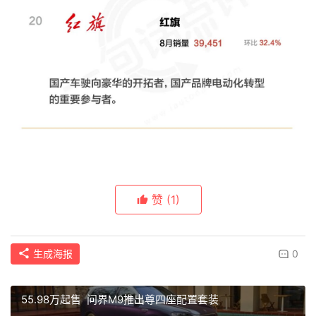
赞
(1)
生成海报
0
55.98万起售 问界M9推出尊四座配置套装