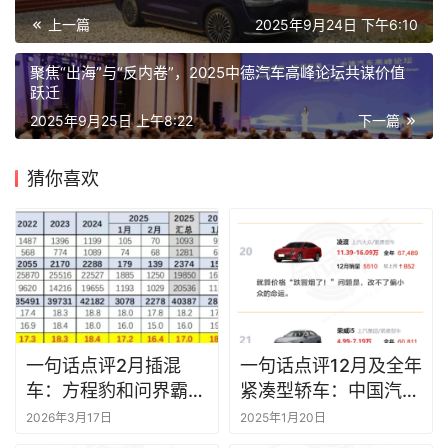
上一篇
2025年9月24日 下午6:10
聚焦“出海”与“反内卷”，2025中德汽车高峰论坛共谋价值
跃迁
2025年9月25日 上午8:22
下一篇
猜你喜欢
一句话点评2月插混
一句话点评12月及全年
车：方程豹和问界霸占
紧凑型轿车：中国汽车
冠亚军
很快会成为新的“小红
2026年3月17日
2025年1月20日
书”