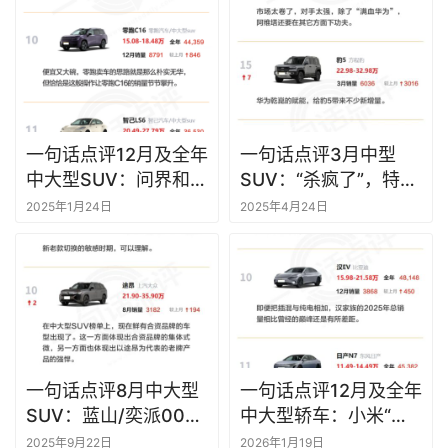
一句话点评12月及全年
一句话点评3月中型
中大型SUV：问界和理
SUV：“杀疯了”，特斯
想的地盘，宝马横插了
拉Model Y重回销量巅
2025年1月24日
2025年4月24日
一脚
峰！
一句话点评8月中大型
一句话点评12月及全年
SUV：蓝山/奕派008
中大型轿车：小米“赢
都比理想L8卖得多
了”BBA
2025年9月22日
2026年1月19日