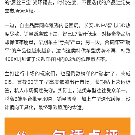
的“屌丝三宝”光环褪去，时代在变，不懂迭代的产品注定失
去市场话语权。
一边，自主品牌同样难逃内卷困局，长安UNI-V智电iDD热
度尽散，销量断崖式下跌，智己L7高开低走，对标豪华品牌
却保值率崩盘，早期车主“亏损”严重；另一边，合资阵营“躺
平”的产品也越来越多，凌尚这类特供车型优势不再，标致
408X则见证了法系车在国内0.2%的低迷市占率。
主打出行市场的玩家们，也是倒数榜单的“常客”了。荣威
Ei5、曹操60等车型高度依赖出行市场，长期贴上营运标
签，私人市场彻底失守。实际上，这类车型往往受众单一，
脱离B端平台批量采购，销量骤降，加上车型迭代缓慢，设
计偏向工具化，最终难逃垫底的命运。