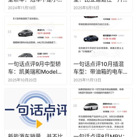
SU7？
天，吉利撕开一道口
2024年11月19日
2025年5月15日
一句话点评9月中型轿
一句话点评10月插混
车：凯美瑞和Model
车型：带油箱的电车不
3，同领风头
好卖了？比亚迪、吉利
2025年10月20日
2025年11月13日
微微一笑
新能源车销量，并不比
一句话点评8月MPV：