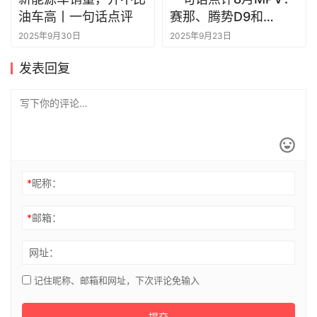
油车高丨一句话点评
赛那、腾势D9和
GL8，年度MPV销冠
2025年9月30日
2025年9月23日
将花落谁家
发表回复
*
昵称：
*
邮箱：
网址：
记住昵称、邮箱和网址，下次评论免输入
提交