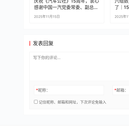
庆祝《汽车公社》15周年，衷心
六组数
感谢中国一汽党委常委、副总经
了｜1
理兼一汽-大众党委书记、总经
2025年11月15日
2025年
理陈彬为《汽车公社》发来的诚
挚祝福！
发表回复
*
昵称：
*
邮箱：
记住昵称、邮箱和网址，下次评论免输入