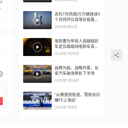
心
心再战一局
、
来
吉利7月热销25万辆连续5
个月同环比双增长极氪销
量同比翻倍，出口再破10
2026年8月3日
万
埃安要为年轻人造越级好
车定位超级纯电轿车盲猜
18万以上
2026年7月25日
品牌为船、战略作桨，长
安汽车破浪奔赴下半场
2026年7月16日
“从赛道到街道，雪铁龙闪
耀FE上海站”
2026年7月8日