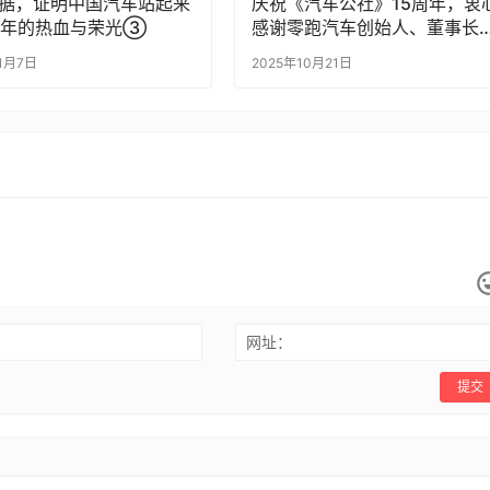
据，证明中国汽车站起来
庆祝《汽车公社》15周年，衷
5年的热血与荣光③
感谢零跑汽车创始人、董事长
CEO朱江明为《汽车公社》发
11月7日
2025年10月21日
的诚挚祝福！
网址：
提交