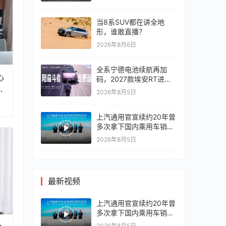
当8系SUV都在讲全地
形，谁敢直播？
2026年8月6日
全系宁德电池续航再加
心
码，2027款埃安RT进入
小
10万区间
2026年8月5日
祝
上汽通用官宣续约20年曾
多次拿下国内乘用车销冠
竞争激烈，上汽通用有信
2026年8月5日
心再战一局
最新视频
上汽通用官宣续约20年曾
多次拿下国内乘用车销冠
竞争激烈，上汽通用有信
2026年8月5日