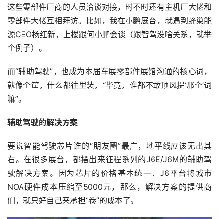
这些零部件厂商的人员洽谈对接，时不时还有主机厂大佬和
零部件大佬互相拜访。比如，我在小鹏展台，就遇到蜂巢能
源CEO杨红新，上楼跟何小鹏会谈（跟智驾没啥关系，就举
个例子）。
而“辅助驾驶”，也成为本届车展零部件展馆沟通的核心词，
就像个筐，什么都往里装，“毕竟，谁都不敢顶风提‘那个’词
嘛”。
辅助驾驶的解决方案
要说智能驾驶芯片谁的“朋友圈”最广，地平线应该无出其
右。在很多展台，都摆出来征程系列的J6E/J6M的辅助驾
驶解决方案。因为芯片的价格基本统一，J6平台将城市
NOA硬件成本压缩至5000元，那么，解决方案的提供商
们，就只好自己来承担“卷”的成本了。