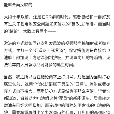
能够全面反映的
大约十年以前，还是在QQ群的时代，笔者曾经和一群好友
有过关于锂电池安全问题如何解决的“键政式”闲聊。而当时
的“结论”，大致上有两个——
激进的方式就如同这次引发风波的视频那样搞弹射或者抛弃
方式，主打一个“死道友不死贫道”；保守措施则是直接给电
池舱上部加设上方耐温钢制护板，并设置向后的导焰槽，设
法给车内人员争取尽可能多的逃生时间。
当然，我之所以要在结论两字上打引号，乃是因为当时打心
底里认为，这两个“办法”都属于典型的“口嗨”。弹射或者抛
弃方式自不待言，而重防护方式显然也不那么有谱。毕竟谁
都知道，背着动力电池组这种“死重”的新能源车，质量较之
燃油车已经大幅增加，而设想中的那种装甲盒式的电池舱防
护，需要车重再付出至少200kg的代价，且所用的高强度钢