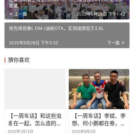
变量
上一篇
2025年9月28日 下午1:42
抢先体验秦L DM-i油耗OTA，实测成绩低于2.6L
2025年9月28日 下午3:32
下一篇
猜你喜欢
【一周车话】和这些虫
【一周车话】李斌、李
豸在一起，怎么造的好
想、何小鹏都在卷，你
汽车呢？
有什么理由不努力？
2025年1月13日
2025年8月3日