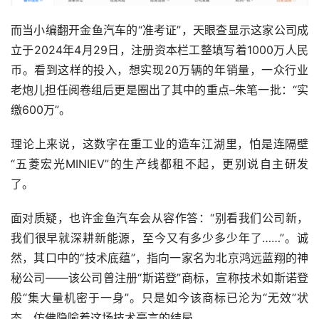
而当小编翻开金鱼汽车的“准考证”，天眼查显示这家公司成
立于2024年4月29日，注册资本栏工整填写着1000万人民
币。看到这样的投入，想实现20万辆的年销量，一众行业
老炮儿担任阅卷组后更是圈出了其中的重点–朱笔一批：“实
缴600万”。
理论上来说，这数字在重工业的造车江湖里，怕是连隔壁
“五菱宏光MINIEV”的生产线都租不起，更别说自主研发
了。  
面对质疑，也许金鱼汽车会从容作答：“别看我们公司新，
我们很早就深耕新能源，至今又有多少多少年了……”。诚
然，其口中的“技术底蕴”，指向一家名为北京鸿远蓝翔的神
秘公司——该公司曾注册“斯诺登”商标，宣称技术如斯诺登
般“集大量机密于一身”。只是如今该商标已沦为“无效”状
态，仿佛隐喻着这场技术豪言的结局。