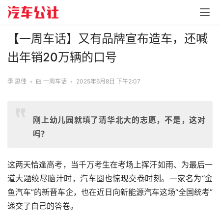
【一周车话】又有品牌宣布造车，还喊
出年销20万辆的口号
李 思佳
•
一周车话
•
2025年6月8日 下午2:07
刚上幼儿园就填了清华北大的志愿，不是，这对
吗？
这两天恰逢高考，当千万考生在考场上挥汗如雨、为最后一
道大题绞尽脑汁时，汽车圈也惊现交卷时刻。一家名为“金
鱼汽车”的新晋车企，也在近日向新能源汽车这场“全国统考”
递交了自己的答卷。