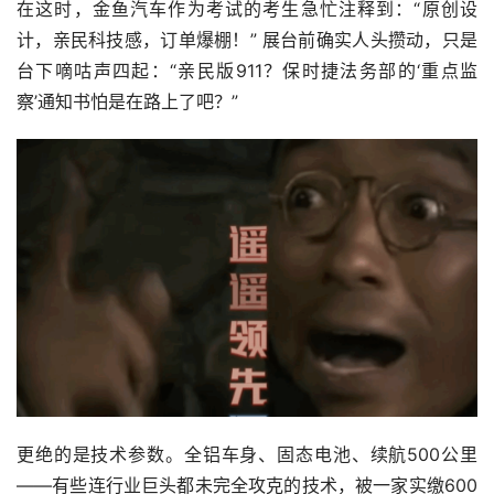
在这时，金鱼汽车作为考试的考生急忙注释到：“原创设
计，亲民科技感，订单爆棚！” 展台前确实人头攒动，只是
台下嘀咕声四起：“亲民版911？保时捷法务部的‘重点监
察’通知书怕是在路上了吧？”  
更绝的是技术参数。全铝车身、固态电池、续航500公里
——有些连行业巨头都未完全攻克的技术，被一家实缴600