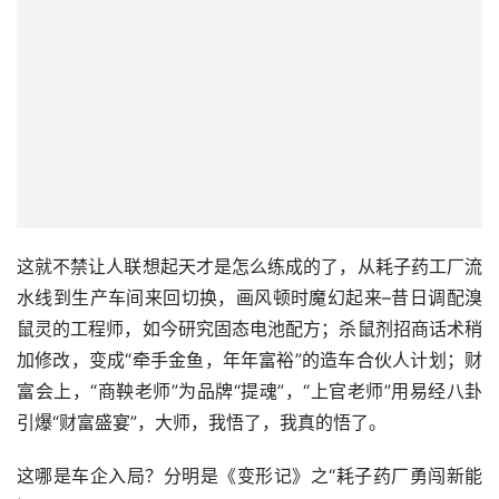
这就不禁让人联想起天才是怎么练成的了，从耗子药工厂流
水线到生产车间来回切换，画风顿时魔幻起来–昔日调配溴
鼠灵的工程师，如今研究固态电池配方；杀鼠剂招商话术稍
加修改，变成“牵手金鱼，年年富裕”的造车合伙人计划；财
富会上，“商鞅老师”为品牌“提魂”，“上官老师”用易经八卦
引爆“财富盛宴”，大师，我悟了，我真的悟了。
这哪是车企入局？分明是《变形记》之“耗子药厂勇闯新能
源”！