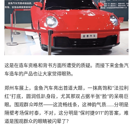
这是在造车资格和背书方面所遭受的质疑。而接下来金鱼汽
车造车的产品也让大家觉得眼熟。
郑州车展上，金鱼汽车亮出首道大题，一抹高饱和“法拉利
红”打底，圆润低趴身段，尤其那双占据半张“脸”的呆萌巨
眼。围观群众哗然——这流畅线条，这神韵气质……分明是
隔壁考场保时泰，不对，这分明是“保时捷911”的答案，难
道是围观群众的眼睛被闪晕了？