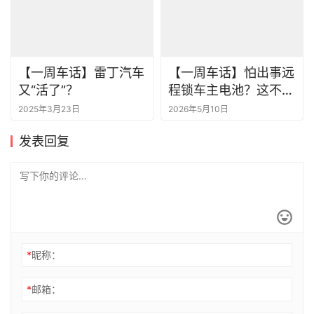
【一周车话】雷丁汽车
【一周车话】怕出事远
又“活了”？
程锁车主电池？这不胡
闹吗
2025年3月23日
2026年5月10日
发表回复
*
昵称：
*
邮箱：
网址：