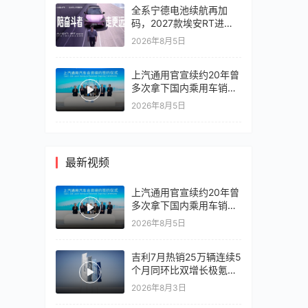
全系宁德电池续航再加
码，2027款埃安RT进入
10万区间
2026年8月5日
上汽通用官宣续约20年曾
多次拿下国内乘用车销冠
竞争激烈，上汽通用有信
2026年8月5日
心再战一局
最新视频
上汽通用官宣续约20年曾
多次拿下国内乘用车销冠
竞争激烈，上汽通用有信
2026年8月5日
心再战一局
吉利7月热销25万辆连续5
个月同环比双增长极氪销
量同比翻倍，出口再破10
2026年8月3日
万