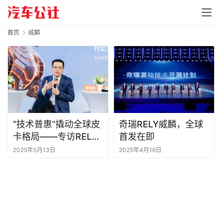
首页
威麟
“技术普惠”撬动全球皮
奇瑞RELY威麟，全球
卡格局——专访RELY
首发在即
威麟品牌事业部总经理
2025年5月13日
2025年4月16日
张佳明